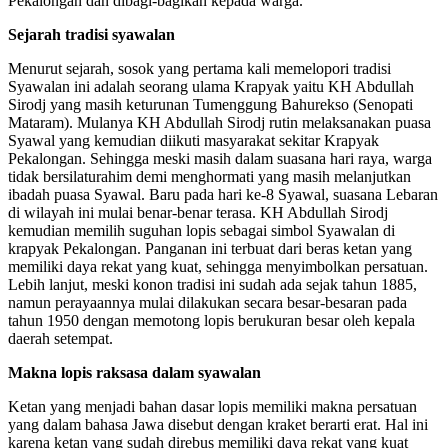
Pekalongan dan dibagi-bagikan kepada warga.
Sejarah tradisi syawalan
Menurut sejarah, sosok yang pertama kali memelopori tradisi
Syawalan ini adalah seorang ulama Krapyak yaitu KH Abdullah
Sirodj yang masih keturunan Tumenggung Bahurekso (Senopati
Mataram). Mulanya KH Abdullah Sirodj rutin melaksanakan puasa
Syawal yang kemudian diikuti masyarakat sekitar Krapyak
Pekalongan. Sehingga meski masih dalam suasana hari raya, warga
tidak bersilaturahim demi menghormati yang masih melanjutkan
ibadah puasa Syawal. Baru pada hari ke-8 Syawal, suasana Lebaran
di wilayah ini mulai benar-benar terasa. KH Abdullah Sirodj
kemudian memilih suguhan lopis sebagai simbol Syawalan di
krapyak Pekalongan. Panganan ini terbuat dari beras ketan yang
memiliki daya rekat yang kuat, sehingga menyimbolkan persatuan.
Lebih lanjut, meski konon tradisi ini sudah ada sejak tahun 1885,
namun perayaannya mulai dilakukan secara besar-besaran pada
tahun 1950 dengan memotong lopis berukuran besar oleh kepala
daerah setempat.
Makna lopis raksasa dalam syawalan
Ketan yang menjadi bahan dasar lopis memiliki makna persatuan
yang dalam bahasa Jawa disebut dengan kraket berarti erat. Hal ini
karena ketan yang sudah direbus memiliki daya rekat yang kuat