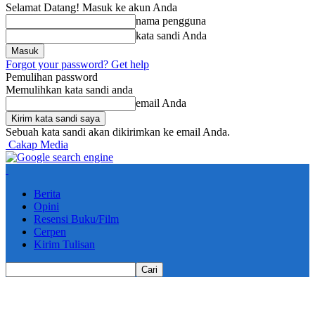
Selamat Datang! Masuk ke akun Anda
nama pengguna
kata sandi Anda
Forgot your password? Get help
Pemulihan password
Memulihkan kata sandi anda
email Anda
Sebuah kata sandi akan dikirimkan ke email Anda.
Cakap Media
Berita
Opini
Resensi Buku/Film
Cerpen
Kirim Tulisan