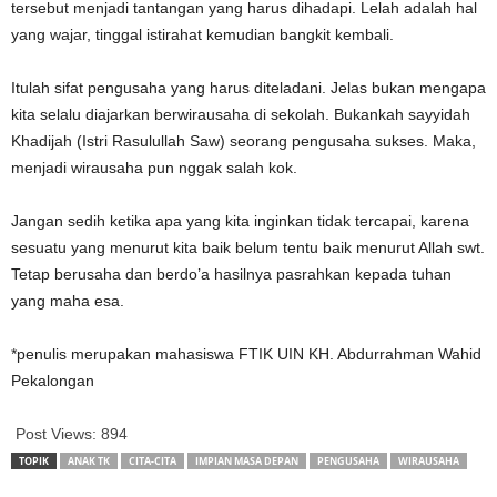
tersebut menjadi tantangan yang harus dihadapi. Lelah adalah hal
yang wajar, tinggal istirahat kemudian bangkit kembali.
Itulah sifat pengusaha yang harus diteladani. Jelas bukan mengapa
kita selalu diajarkan berwirausaha di sekolah. Bukankah sayyidah
Khadijah (Istri Rasulullah Saw) seorang pengusaha sukses. Maka,
menjadi wirausaha pun nggak salah kok.
Jangan sedih ketika apa yang kita inginkan tidak tercapai, karena
sesuatu yang menurut kita baik belum tentu baik menurut Allah swt.
Tetap berusaha dan berdo’a hasilnya pasrahkan kepada tuhan
yang maha esa.
*penulis merupakan mahasiswa FTIK UIN KH. Abdurrahman Wahid
Pekalongan
Post Views:
894
TOPIK
ANAK TK
CITA-CITA
IMPIAN MASA DEPAN
PENGUSAHA
WIRAUSAHA