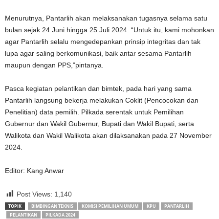
Menurutnya, Pantarlih akan melaksanakan tugasnya selama satu
bulan sejak 24 Juni hingga 25 Juli 2024. “Untuk itu, kami mohonkan
agar Pantarlih selalu mengedepankan prinsip integritas dan tak
lupa agar saling berkomunikasi, baik antar sesama Pantarlih
maupun dengan PPS,”pintanya.
Pasca kegiatan pelantikan dan bimtek, pada hari yang sama
Pantarlih langsung bekerja melakukan Coklit (Pencocokan dan
Penelitian) data pemilih. Pilkada serentak untuk Pemilihan
Gubernur dan Wakil Gubernur, Bupati dan Wakil Bupati, serta
Walikota dan Wakil Walikota akan dilaksanakan pada 27 November
2024.
Editor: Kang Anwar
Post Views:
1,140
TOPIK
BIMBINGAN TEKNIS
KOMISI PEMILIHAN UMUM
KPU
PANTARLIH
PELANTIKAN
PILKADA 2024