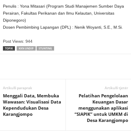
Penulis : Yona Mitasari (Program Studi Manajemen Sumber Daya
Perairan, Fakultas Perikanan dan Ilmu Kelautan, Universitas
Diponegoro)
Dosen Pembimbing Lapangan (DPL) : Nenik Woyanti, S.E., M.Si.
Post Views:
944
TOPIK
KKN UNDIP
STUNTING
Artikulli paraprak
Artikulli tjetër
Menggali Data, Membuka
Pelatihan Pengelolaan
Wawasan: Visualisasi Data
Keuangan Dasar
Kependudukan Desa
menggunakan aplikasi
Karangjompo
“SIAPIK” untuk UMKM di
Desa Karangjompo