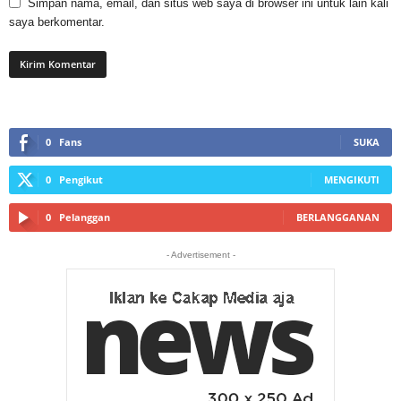
Simpan nama, email, dan situs web saya di browser ini untuk lain kali
saya berkomentar.
0
Fans
SUKA
0
Pengikut
MENGIKUTI
0
Pelanggan
BERLANGGANAN
- Advertisement -