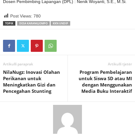
Dosen Pembimbing Lapangan (DPL) : Nenik Woyanti, S.E., M.Si.
Post Views:
780
TOPIK
DESA KARANGJOMPO
KKN UNDIP
Artikulli paraprak
Artikulli tjetër
NilaNugz: Inovasi Olahan
Program Pembelajaran
Perikanan untuk
untuk Siswa SD atau MI
Meningkatkan Gizi dan
dengan Menggunakan
Pencegahan Stunting
Media Buku Interaktif