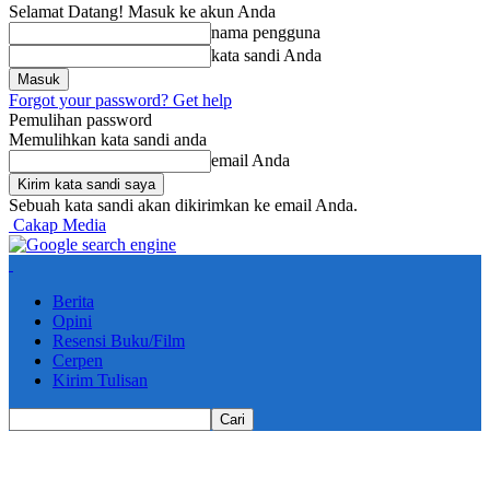
Selamat Datang! Masuk ke akun Anda
nama pengguna
kata sandi Anda
Forgot your password? Get help
Pemulihan password
Memulihkan kata sandi anda
email Anda
Sebuah kata sandi akan dikirimkan ke email Anda.
Cakap Media
Berita
Opini
Resensi Buku/Film
Cerpen
Kirim Tulisan