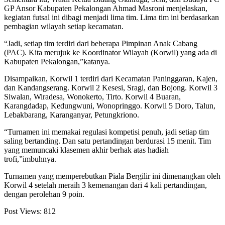
GP Ansor Kabupaten Pekalongan Ahmad Masroni menjelaskan,
kegiatan futsal ini dibagi menjadi lima tim. Lima tim ini berdasarkan
pembagian wilayah setiap kecamatan.
“Jadi, setiap tim terdiri dari beberapa Pimpinan Anak Cabang
(PAC). Kita merujuk ke Koordinator Wilayah (Korwil) yang ada di
Kabupaten Pekalongan,”katanya.
Disampaikan, Korwil 1 terdiri dari Kecamatan Paninggaran, Kajen,
dan Kandangserang. Korwil 2 Kesesi, Sragi, dan Bojong. Korwil 3
Siwalan, Wiradesa, Wonokerto, Tirto. Korwil 4 Buaran,
Karangdadap, Kedungwuni, Wonopringgo. Korwil 5 Doro, Talun,
Lebakbarang, Karanganyar, Petungkriono.
“Turnamen ini memakai regulasi kompetisi penuh, jadi setiap tim
saling bertanding. Dan satu pertandingan berdurasi 15 menit. Tim
yang memuncaki klasemen akhir berhak atas hadiah
trofi,”imbuhnya.
Turnamen yang memperebutkan Piala Bergilir ini dimenangkan oleh
Korwil 4 setelah meraih 3 kemenangan dari 4 kali pertandingan,
dengan perolehan 9 poin.
Post Views:
812