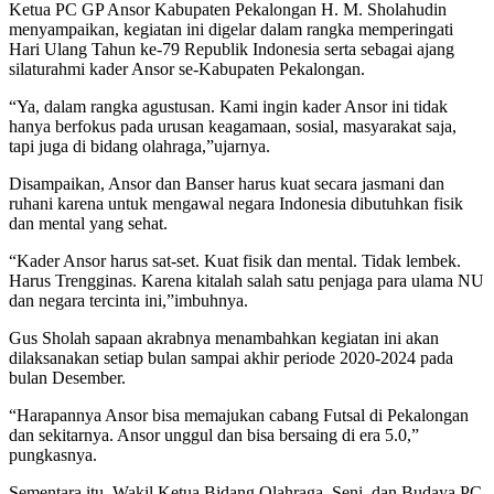
Ketua PC GP Ansor Kabupaten Pekalongan H. M. Sholahudin
menyampaikan, kegiatan ini digelar dalam rangka memperingati
Hari Ulang Tahun ke-79 Republik Indonesia serta sebagai ajang
silaturahmi kader Ansor se-Kabupaten Pekalongan.
“Ya, dalam rangka agustusan. Kami ingin kader Ansor ini tidak
hanya berfokus pada urusan keagamaan, sosial, masyarakat saja,
tapi juga di bidang olahraga,”ujarnya.
Disampaikan, Ansor dan Banser harus kuat secara jasmani dan
ruhani karena untuk mengawal negara Indonesia dibutuhkan fisik
dan mental yang sehat.
“Kader Ansor harus sat-set. Kuat fisik dan mental. Tidak lembek.
Harus Trengginas. Karena kitalah salah satu penjaga para ulama NU
dan negara tercinta ini,”imbuhnya.
Gus Sholah sapaan akrabnya menambahkan kegiatan ini akan
dilaksanakan setiap bulan sampai akhir periode 2020-2024 pada
bulan Desember.
“Harapannya Ansor bisa memajukan cabang Futsal di Pekalongan
dan sekitarnya. Ansor unggul dan bisa bersaing di era 5.0,”
pungkasnya.
Sementara itu, Wakil Ketua Bidang Olahraga, Seni, dan Budaya PC