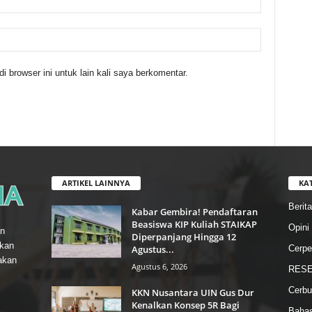
 browser ini untuk lain kali saya berkomentar.
ARTIKEL LAINNYA
KA
Berita
Kabar Gembira! Pendaftaran
Beasiswa KIP Kuliah STAIKAP
Opini
n
Diperpanjang Hingga 12
gkan
Agustus...
Cerpe
akan
Agustus 6, 2026
RESE
Cerbu
KKN Nusantara UIN Gus Dur
Kenalkan Konsep 5R Bagi
Baha