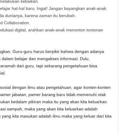
 melakukan kebaikan.
lajar hal-hal baru. Ingat! Jangan bayangkan anak-anak
pada dunianya, karena zaman itu berubah.
d Collaboration.
edukasi digital, arahkan anak-anak menonton tontonan
angkan. Guru-guru harus berpikir bahwa dengan adanya
 dalam belajar dan mengakses informasi. Dulu,
ceramah dari guru, tapi sekarang pengetahuan bisa
al.
osial dengan ilmu atau pengetahuan, agar konten-konten
pamer jabatan, pamer barang baru tidak memenuhi otak
ukan kedalam pikiran maka itu yang akan kita keluarkan.
formasi sampah, maka yang akan kita keluarkan adalah
 yang kita masukan adalah ilmu maka yang keluar dari kita