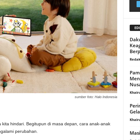
EDI
Dakw
Kea
Berp
Redak
Pame
Meng
Nus
Khair
sumber foto: Halo Indonesia
Peri
Gela
Khair
 kita hindari. Begitupun di masa depan, cara anak-anak
ngalami perubahan.
Masi