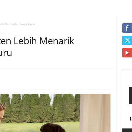
rik Daripada Lewat Guru
ten Lebih Menarik
uru