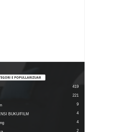
TEGORI E POPULLARIZUAR
419
221
9
n
4
NSI BUKU/FILM
4
ng
2
sa