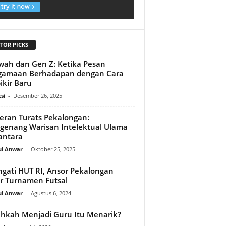
TOR PICKS
ah dan Gen Z: Ketika Pesan
gamaan Berhadapan dengan Cara
ikir Baru
si
-
Desember 26, 2025
ran Turats Pekalongan:
enang Warisan Intelektual Ulama
antara
ul Anwar
-
Oktober 25, 2025
ngati HUT RI, Ansor Pekalongan
r Turnamen Futsal
ul Anwar
-
Agustus 6, 2024
hkah Menjadi Guru Itu Menarik?