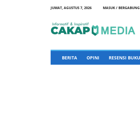
JUMAT, AGUSTUS 7, 2026
MASUK / BERGABUNG
C
a
k
a
p
M
e
BERITA
OPINI
RESENSI BUKU
d
i
a