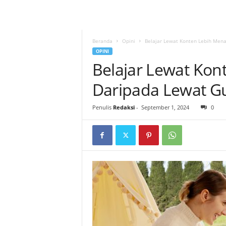
Beranda
Opini
Belajar Lewat Konten Lebih Mena
OPINI
Belajar Lewat Kon
Daripada Lewat G
Penulis
Redaksi
-
September 1, 2024
0