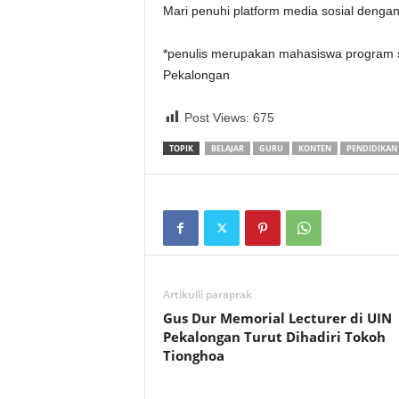
Mari penuhi platform media sosial dengan
*penulis merupakan mahasiswa program 
Pekalongan
Post Views:
675
TOPIK
BELAJAR
GURU
KONTEN
PENDIDIKAN
Artikulli paraprak
Gus Dur Memorial Lecturer di UIN
Pekalongan Turut Dihadiri Tokoh
Tionghoa