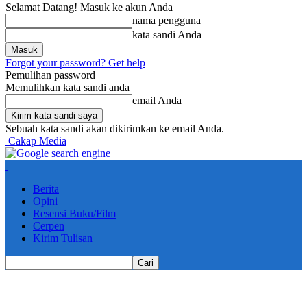
Selamat Datang! Masuk ke akun Anda
nama pengguna
kata sandi Anda
Forgot your password? Get help
Pemulihan password
Memulihkan kata sandi anda
email Anda
Sebuah kata sandi akan dikirimkan ke email Anda.
Cakap Media
Berita
Opini
Resensi Buku/Film
Cerpen
Kirim Tulisan