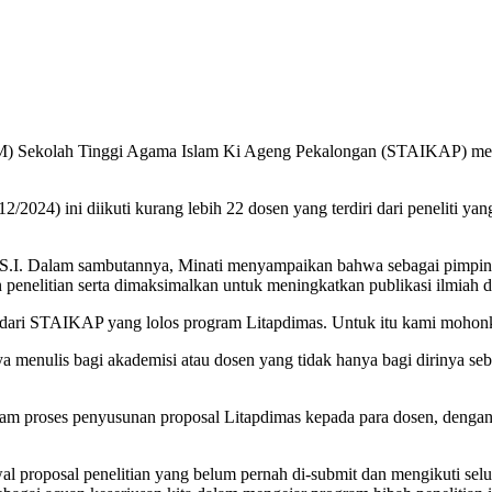
2M) Sekolah Tinggi Agama Islam Ki Ageng Pekalongan (STAIKAP) men
/2024) ini diikuti kurang lebih 22 dosen yang terdiri dari peneliti 
 M.S.I. Dalam sambutannya, Minati menyampaikan bahwa sebagai pimpin
an penelitian serta dimaksimalkan untuk meningkatkan publikasi ilmia
an dari STAIKAP yang lolos program Litapdimas. Untuk itu kami moho
ulis bagi akademisi atau dosen yang tidak hanya bagi dirinya sebag
lam proses penyusunan proposal Litapdimas kepada para dosen, dengan
l proposal penelitian yang belum pernah di-submit dan mengikuti selu