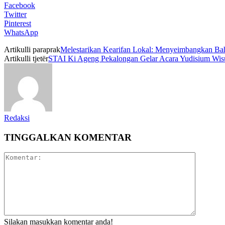
Facebook
Twitter
Pinterest
WhatsApp
Artikulli paraprak
Melestarikan Kearifan Lokal: Menyeimbangkan Bah
Artikulli tjetër
STAI Ki Ageng Pekalongan Gelar Acara Yudisium Wis
Redaksi
TINGGALKAN KOMENTAR
Silakan masukkan komentar anda!