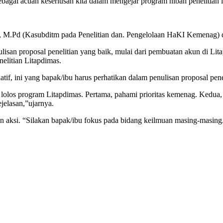
 sebagai acuan keseriusan kita dalam mengejar program hibah penelitian
id, M.Pd (Kasubditm pada Penelitian dan. Pengelolaan HaKI Kemena
isan proposal penelitian yang baik, mulai dari pembuatan akun di Lit
elitian Litapdimas.
latif, ini yang bapak/ibu harus perhatikan dalam penulisan proposal pene
olos program Litapdimas. Pertama, pahami prioritas kemenag. Kedua,
ejelasan,”ujarnya.
aksi. “Silakan bapak/ibu fokus pada bidang keilmuan masing-masing.