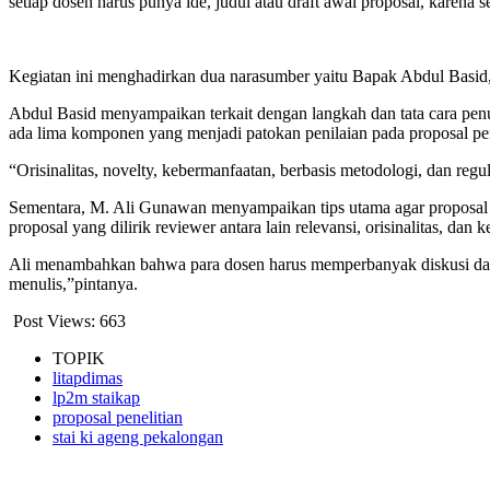
setiap dosen harus punya ide, judul atau draft awal proposal, karena
Kegiatan ini menghadirkan dua narasumber yaitu Bapak Abdul Bas
Abdul Basid menyampaikan terkait dengan langkah dan tata cara penul
ada lima komponen yang menjadi patokan penilaian pada proposal pen
“Orisinalitas, novelty, kebermanfaatan, berbasis metodologi, dan regu
Sementara, M. Ali Gunawan menyampaikan tips utama agar proposal l
proposal yang dilirik reviewer antara lain relevansi, orisinalitas, dan k
Ali menambahkan bahwa para dosen harus memperbanyak diskusi dan 
menulis,”pintanya.
Post Views:
663
TOPIK
litapdimas
lp2m staikap
proposal penelitian
stai ki ageng pekalongan