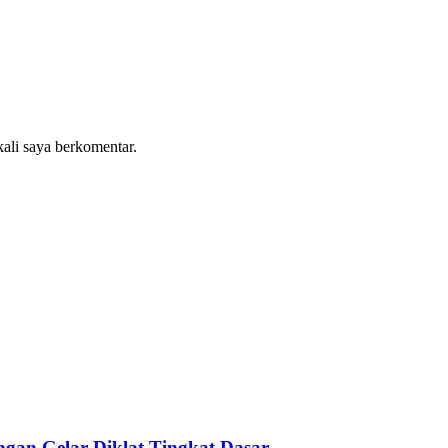
kali saya berkomentar.
gan Gelar Diklat Tingkat Dasar