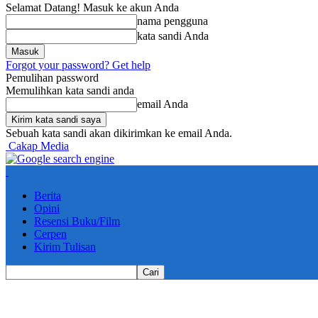
Selamat Datang! Masuk ke akun Anda
nama pengguna
kata sandi Anda
Forgot your password? Get help
Pemulihan password
Memulihkan kata sandi anda
email Anda
Sebuah kata sandi akan dikirimkan ke email Anda.
Cakap Media
Berita
Opini
Resensi Buku/Film
Cerpen
Kirim Tulisan