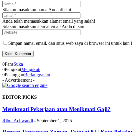
Silakan masukkan nama Anda di sini
Anda telah memasukkan alamat email yang salah!
Silakan masukkan alamat email Anda di sini
Simpan nama, email, dan situs web saya di browser ini untuk lain 
0
Fans
Suka
0
Pengikut
Mengikuti
0
Pelanggan
Berlangganan
- Advertisement -
EDITOR PICKS
Menikmati Pekerjaan atau Menikmati Gaji?
Ribut Achwandi
-
September 1, 2025
Respon Tantangan Zaman, Fatayat NU Kota Pekalon