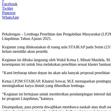
Facebook
Twitter
Pinterest
WhatsApp
Pekalongan – Lembaga Penelitian dan Pengabdian Masyarakat (LP
Litapdimas Tahun Ajaran 2025.
Kegiatan yang dilaksanakan di ruang aula STAIKAP pada Senin (23/12
belum memiliki akun peneliti.
Kegiatan ini dibuka langsung oleh Wakil Ketua I, Minati Maulida,
kesempatan ini untuk bisa melakukan penelitian sesuai klaster bantu
“Kami berharap tahun depan itu akan ada banyak proposal peneliti
Ketua LP2M STAIKAP, Khairul Anwar, M.E memaparkan pentingnya men
meningkatkan karya ilmiah yang dihasilkan lembaga.
“Kegiatan ini bertujuan untuk memberikan pendampingan intensif da
ke program Litapdimas,”katanya.
Disampaikan, para peserta diwajibkan membawa naskah atau draft awa