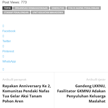
Post Views:
773
TOPIK
ORGANISASI KEMAHASISWAAN
SINERGITAS
STAI KI AGENG PEKALONGAN
STAIKAP PEKALONGAN
UNIT KEGIATAN MAHASISWA
Facebook
Twitter
Pinterest
WhatsApp
Artikulli paraprak
Artikulli tjetër
Rayakan Anniversary Ke 2,
Gandeng LKKNU,
Komunitas Pendaki Nafas
Fasilitator GKMNU Adakan
Tua Gelar Aksi Tanam
Penyuluhan Keluarga
Pohon Aren
Maslahat