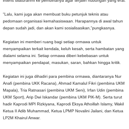
intens silaturahmi ke pembinanya agar terjalin hubungan yang erat.
“Lalu, kami juga akan membuat buku petunjuk teknis atau
pedomaan organisasi kemahasiswaan. Harapannya di awal tahun
depan sudah jadi, dan akan kami sosialisasikan,”pungkasnya.
Kegiatan ini memberi ruang bagi setiap ormawa untuk
menyampaikan terkait kendala, keluh kesah, serta hambatan yang
dialami selama ini. Setiap ormawa diberi kebebasan untuk
menyampaikan pendapat, masukan, saran, bahkan hingga kritik.
Kegiatan ini juga dihadiri para pembina ormawa, diantaranya Nur
Anafi (pembina UKK Racana), Ahmad Kamalul Fikri (pembina UKM
Mapala), Tria Ratnasari (pembina UKM Seni), Irfan Udin (pembina
UKM Sport), Arip Dwi Iskandar (pembina UKM PIK-M). Serta turut
hadir Kaprodi MPI Rizkiyana, Kaprodi Eksya Athoillah Islamy, Wakil
Ketua II Adib Muhammad, Ketua LPMP Novalini Jailani, dan Ketua
LP2M Khairul Anwar.