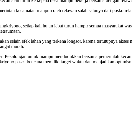
si kecamatan turun ke kepala desa mampu bekerja bersama dengan rela
emerintah kecamatan maupun oleh relawan salah satunya dari posko r
ngkriyono, setiap kali hujan lebat turun hampir semua masyarakat wa
 ketraumaan.
kan selain efek lahan yang terkena longsor, karena tertutupnya akses
 sangat murah.
paten Pekalongan untuk mampu mendudukkan bersama pemerintah kecama
kriyono pasca bencana memiliki target waktu dan menjadikan optimism