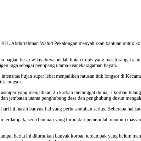
N KH. Abdurrahman Wahid Pekalongan menyalurkan bantuan untuk kor
ebagian besar wilayahnya adalah hutan tropis yang masih sangat alam
igen juga sebagai penopang utama keanekaragaman hayati.
ntensitas hujan super lebat menjadikan ratusan titik longsor di Kecam
tik longsor.
asimpar yang menjadikan 25 korban meninggal dunia, 1 korban hilang 
lan dan jembatan utama penghubung desa dan penghubung dusun mengal
hari ini masih banyak hal yang perlu sentuhan serius. Beberapa hal cat
n terdampak, serta bantuan yang turun dari pemerintah maupun masyara
 Sampai berita ini diturunkan banyak korban terdampak yang belum mend