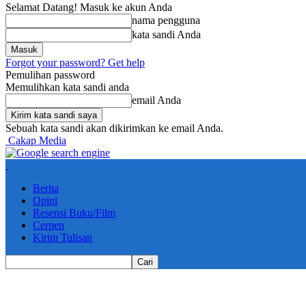
Selamat Datang! Masuk ke akun Anda
nama pengguna
kata sandi Anda
Forgot your password? Get help
Pemulihan password
Memulihkan kata sandi anda
email Anda
Sebuah kata sandi akan dikirimkan ke email Anda.
Cakap Media
Berita
Opini
Resensi Buku/Film
Cerpen
Kirim Tulisan