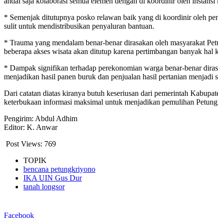
andai saja kolaborasi semua elemen dengan di koordinir oleh instan
* Semenjak ditutupnya posko relawan baik yang di koordinir oleh p
sulit untuk mendistribusikan penyaluran bantuan.
* Trauma yang mendalam benar-benar dirasakan oleh masyarakat Petu
beberapa akses wisata akan ditutup karena pertimbangan banyak hal
* Dampak signifikan terhadap perekonomian warga benar-benar dirasa
menjadikan hasil panen buruk dan penjualan hasil pertanian menjadi
Dari catatan diatas kiranya butuh keseriusan dari pemerintah Kabu
keterbukaan informasi maksimal untuk menjadikan pemulihan Petung
Pengirim: Abdul Adhim
Editor: K. Anwar
Post Views:
769
TOPIK
bencana petungkriyono
IKA UIN Gus Dur
tanah longsor
Facebook