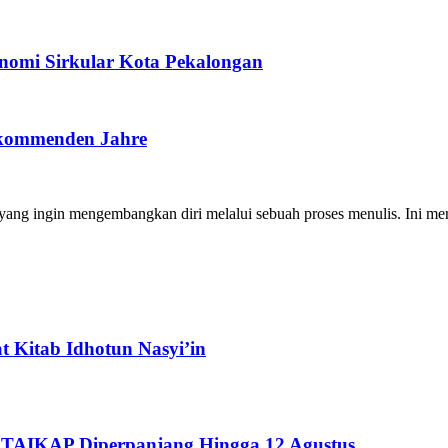
nomi Sirkular Kota Pekalongan
e kommenden Jahre
ng ingin mengembangkan diri melalui sebuah proses menulis. Ini merup
 Kitab Idhotun Nasyi’in
STAIKAP Diperpanjang Hingga 12 Agustus...