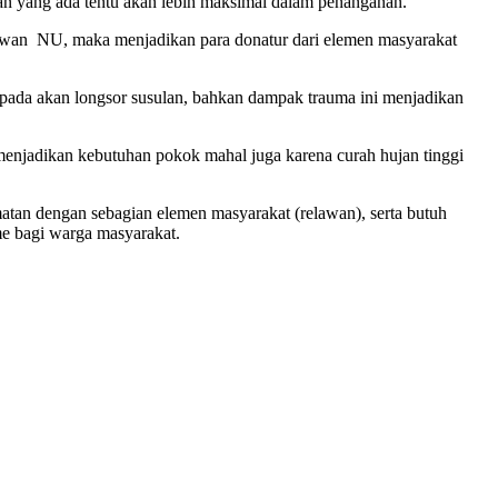
wan yang ada tentu akan lebih maksimal dalam penanganan.
elawan NU, maka menjadikan para donatur dari elemen masyarakat
spada akan longsor susulan, bahkan dampak trauma ini menjadikan
 menjadikan kebutuhan pokok mahal juga karena curah hujan tinggi
tan dengan sebagian elemen masyarakat (relawan), serta butuh
e bagi warga masyarakat.