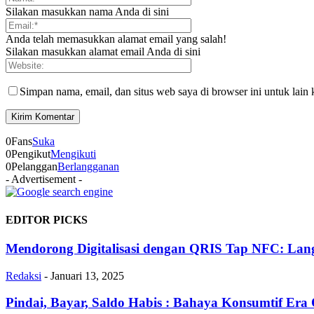
Silakan masukkan nama Anda di sini
Anda telah memasukkan alamat email yang salah!
Silakan masukkan alamat email Anda di sini
Simpan nama, email, dan situs web saya di browser ini untuk lain 
0
Fans
Suka
0
Pengikut
Mengikuti
0
Pelanggan
Berlangganan
- Advertisement -
EDITOR PICKS
Mendorong Digitalisasi dengan QRIS Tap NFC: Lang
Redaksi
-
Januari 13, 2025
Pindai, Bayar, Saldo Habis : Bahaya Konsumtif Era