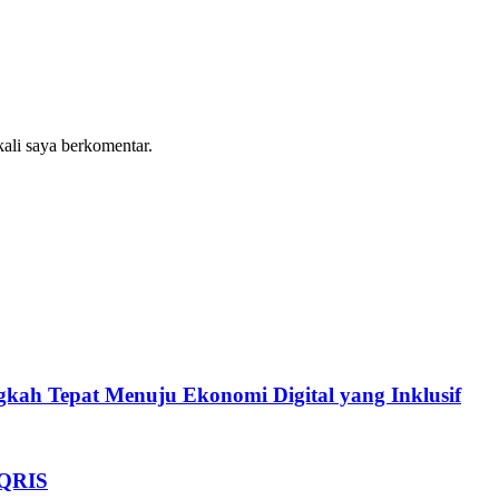
kali saya berkomentar.
kah Tepat Menuju Ekonomi Digital yang Inklusif
 QRIS