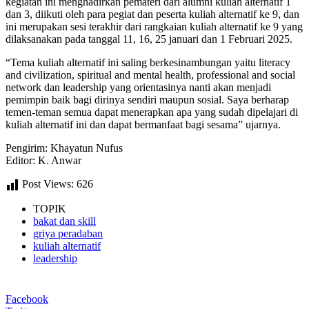
kegiatan ini menghadirkan pemateri dari alumni kuliah alternatif 1
dan 3, diikuti oleh para pegiat dan peserta kuliah alternatif ke 9, dan
ini merupakan sesi terakhir dari rangkaian kuliah alternatif ke 9 yang
dilaksanakan pada tanggal 11, 16, 25 januari dan 1 Februari 2025.
“Tema kuliah alternatif ini saling berkesinambungan yaitu literacy
and civilization, spiritual and mental health, professional and social
network dan leadership yang orientasinya nanti akan menjadi
pemimpin baik bagi dirinya sendiri maupun sosial. Saya berharap
temen-teman semua dapat menerapkan apa yang sudah dipelajari di
kuliah alternatif ini dan dapat bermanfaat bagi sesama” ujarnya.
Pengirim: Khayatun Nufus
Editor: K. Anwar
Post Views:
626
TOPIK
bakat dan skill
griya peradaban
kuliah alternatif
leadership
Facebook