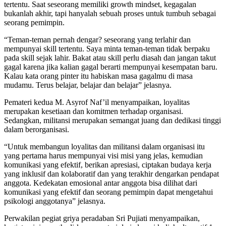
tertentu. Saat seseorang memiliki growth mindset, kegagalan
bukanlah akhir, tapi hanyalah sebuah proses untuk tumbuh sebagai
seorang pemimpin.
“Teman-teman pernah dengar? seseorang yang terlahir dan
mempunyai skill tertentu. Saya minta teman-teman tidak berpaku
pada skill sejak lahir. Bakat atau skill perlu diasah dan jangan takut
gagal karena jika kalian gagal berarti mempunyai kesempatan baru.
Kalau kata orang pinter itu habiskan masa gagalmu di masa
mudamu. Terus belajar, belajar dan belajar” jelasnya.
Pemateri kedua M. Asyrof Naf’il menyampaikan, loyalitas
merupakan kesetiaan dan komitmen terhadap organisasi.
Sedangkan, militansi merupakan semangat juang dan dedikasi tinggi
dalam berorganisasi.
“Untuk membangun loyalitas dan militansi dalam organisasi itu
yang pertama harus mempunyai visi misi yang jelas, kemudian
komunikasi yang efektif, berikan apresiasi, ciptakan budaya kerja
yang inklusif dan kolaboratif dan yang terakhir dengarkan pendapat
anggota. Kedekatan emosional antar anggota bisa dilihat dari
komunikasi yang efektif dan seorang pemimpin dapat mengetahui
psikologi anggotanya” jelasnya.
Perwakilan pegiat griya peradaban Sri Pujiati menyampaikan,