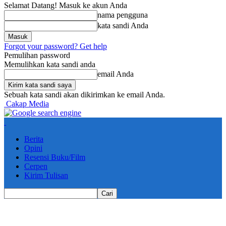
Selamat Datang! Masuk ke akun Anda
nama pengguna
kata sandi Anda
Forgot your password? Get help
Pemulihan password
Memulihkan kata sandi anda
email Anda
Sebuah kata sandi akan dikirimkan ke email Anda.
Cakap Media
Berita
Opini
Resensi Buku/Film
Cerpen
Kirim Tulisan