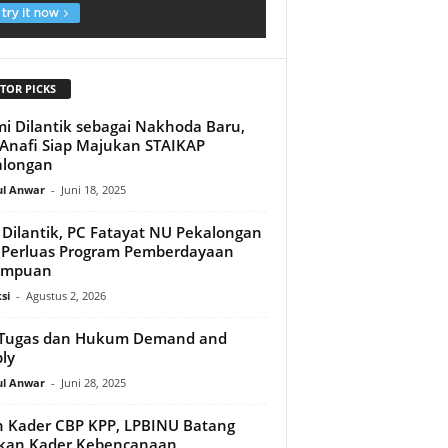
TOR PICKS
i Dilantik sebagai Nakhoda Baru,
Anafi Siap Majukan STAIKAP
alongan
ul Anwar
-
Juni 18, 2025
 Dilantik, PC Fatayat NU Pekalongan
 Perluas Program Pemberdayaan
empuan
si
-
Agustus 2, 2026
i Tugas dan Hukum Demand and
ly
ul Anwar
-
Juni 28, 2025
h Kader CBP KPP, LPBINU Batang
pkan Kader Kebencanaan