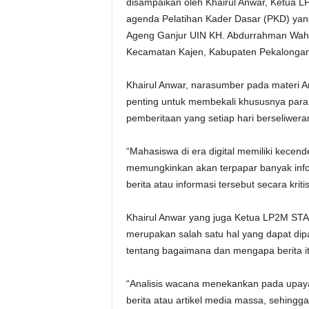
disampaikan oleh Khairul Anwar, Ketua 
agenda Pelatihan Kader Dasar (PKD) yang
Ageng Ganjur UIN KH. Abdurrahman Wahid
Kecamatan Kajen, Kabupaten Pekalongan,
Khairul Anwar, narasumber pada materi A
penting untuk membekali khususnya para
pemberitaan yang setiap hari berseliwer
“Mahasiswa di era digital memiliki kecen
memungkinkan akan terpapar banyak info
berita atau informasi tersebut secara krit
Khairul Anwar yang juga Ketua LP2M ST
merupakan salah satu hal yang dapat dipa
tentang bagaimana dan mengapa berita it
“Analisis wacana menekankan pada upaya
berita atau artikel media massa, sehingga