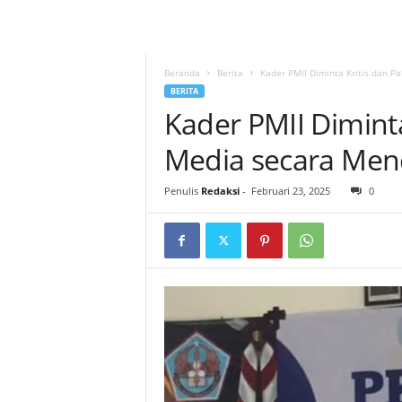
Beranda
Berita
Kader PMII Diminta Kritis dan 
BERITA
Kader PMII Dimint
Media secara Me
Penulis
Redaksi
-
Februari 23, 2025
0