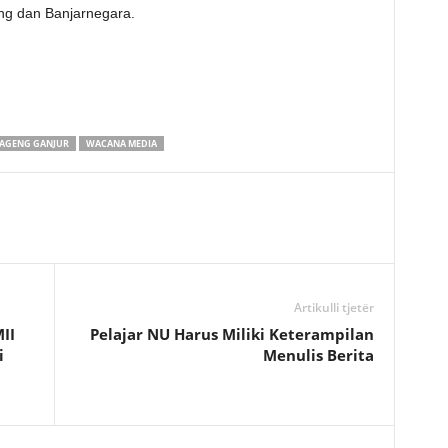
ng dan Banjarnegara.
I AGENG GANJUR
WACANA MEDIA
Artikulli tjetër
II
Pelajar NU Harus Miliki Keterampilan
i
Menulis Berita