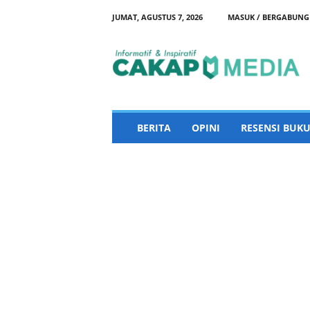
JUMAT, AGUSTUS 7, 2026
MASUK / BERGABUNG
C
a
k
a
p
M
e
BERITA
OPINI
RESENSI BUKU
d
i
a