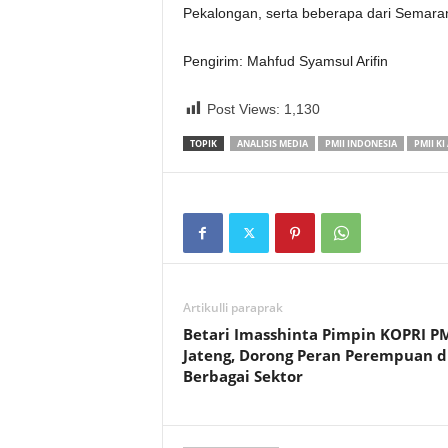
Pekalongan, serta beberapa dari Semara
Pengirim: Mahfud Syamsul Arifin
Post Views:
1,130
TOPIK
ANALISIS MEDIA
PMII INDONESIA
PMII K
Artikulli paraprak
Betari Imasshinta Pimpin KOPRI PM
Jateng, Dorong Peran Perempuan d
Berbagai Sektor