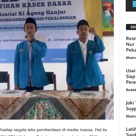
EDI
Resm
Nur 
Pek
Khair
Usai
Siap
Per
Redak
Jok
Supp
Khair
Lati
erhadap segala teks pemberitaan di media massa. Hal itu
Sia