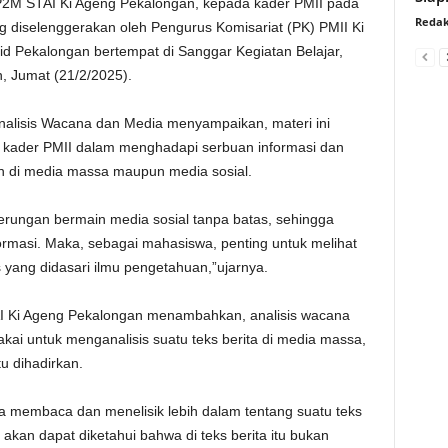
LP2M STAI Ki Ageng Pekalongan, kepada kader PMII pada
Redak
 diselenggerakan oleh Pengurus Komisariat (PK) PMII Ki
 Pekalongan bertempat di Sanggar Kegiatan Belajar,
 Jumat (21/2/2025).
nalisis Wacana dan Media menyampaikan, materi ini
 kader PMII dalam menghadapi serbuan informasi dan
an di media massa maupun media sosial.
derungan bermain media sosial tanpa batas, sehingga
rmasi. Maka, sebagai mahasiswa, penting untuk melihat
is yang didasari ilmu pengetahuan,”ujarnya.
AI Ki Ageng Pekalongan menambahkan, analisis wacana
kai untuk menganalisis suatu teks berita di media massa,
u dihadirkan.
 membaca dan menelisik lebih dalam tentang suatu teks
 akan dapat diketahui bahwa di teks berita itu bukan