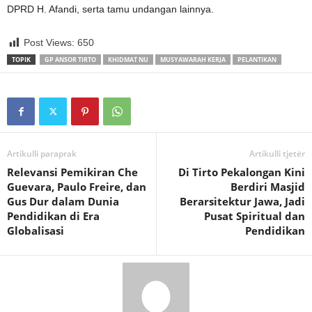
DPRD H. Afandi, serta tamu undangan lainnya.
Post Views:
650
TOPIK
GP ANSOR TIRTO
KHIDMAT NU
MUSYAWARAH KERJA
PELANTIKAN
Artikulli paraprak
Artikulli tjetër
Relevansi Pemikiran Che
Di Tirto Pekalongan Kini
Guevara, Paulo Freire, dan
Berdiri Masjid
Gus Dur dalam Dunia
Berarsitektur Jawa, Jadi
Pendidikan di Era
Pusat Spiritual dan
Globalisasi
Pendidikan