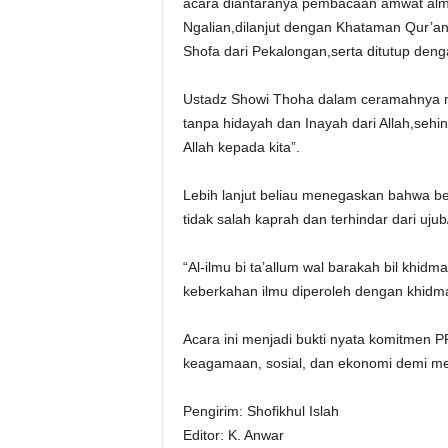
acara diantaranya pembacaan amwat al
Ngalian,dilanjut dengan Khataman Qur’
Shofa dari Pekalongan,serta ditutup deng
Ustadz Showi Thoha dalam ceramahnya m
tanpa hidayah dan Inayah dari Allah,seh
Allah kepada kita”.
Lebih lanjut beliau menegaskan bahwa be
tidak salah kaprah dan terhindar dari ujub
“Al-ilmu bi ta’allum wal barakah bil khidm
keberkahan ilmu diperoleh dengan khidm
Acara ini menjadi bukti nyata komitmen P
keagamaan, sosial, dan ekonomi demi me
Pengirim: Shofikhul Islah
Editor: K. Anwar