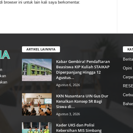
 browser ini untuk lain kali saya berkomentar.
ARTIKEL LAINNYA
KA
Berita
Kabar Gembira! Pendaftaran
Beasiswa KIP Kuliah STAIKAP
Opini
n
Diperpanjang Hingga 12
gkan
Agustus...
Cerpe
akan
Agustus 6, 2026
RESE
Cerbu
KKN Nusantara UIN Gus Dur
Kenalkan Konsep 5R Bagi
Baha
Siswa di...
Agustus 3, 2026
Kader UKS dan Polisi
Kebersihan MIS Simbang