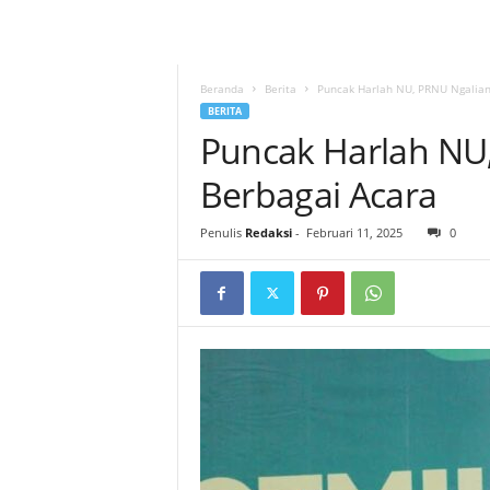
Beranda
Berita
Puncak Harlah NU, PRNU Ngalian
BERITA
Puncak Harlah NU,
Berbagai Acara
Penulis
Redaksi
-
Februari 11, 2025
0