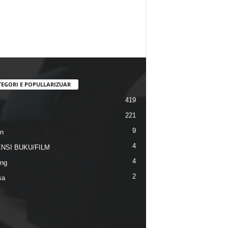
TEGORI E POPULLARIZUAR
419
221
9
n
4
NSI BUKU/FILM
4
ng
2
sa