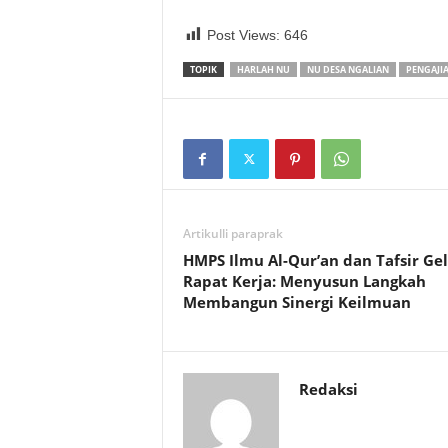
Post Views:
646
TOPIK
HARLAH NU
NU DESA NGALIAN
PENGAJI
Artikulli paraprak
HMPS Ilmu Al-Qur’an dan Tafsir Gel
Rapat Kerja: Menyusun Langkah
Membangun Sinergi Keilmuan
Redaksi