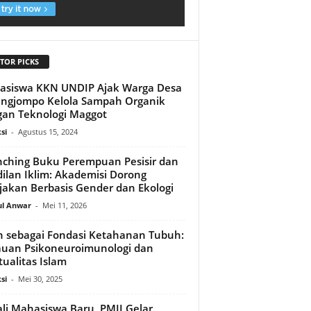
TOR PICKS
asiswa KKN UNDIP Ajak Warga Desa
ngjompo Kelola Sampah Organik
an Teknologi Maggot
si
-
Agustus 15, 2024
ching Buku Perempuan Pesisir dan
ilan Iklim: Akademisi Dorong
jakan Berbasis Gender dan Ekologi
ul Anwar
-
Mei 11, 2026
 sebagai Fondasi Ketahanan Tubuh:
auan Psikoneuroimunologi dan
itualitas Islam
si
-
Mei 30, 2025
li Mahasiswa Baru, PMII Gelar