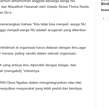
marhum almarhumah anggota keluarga warga NU
Bimb
an dan Mauidhoh Hasanah oleh Ustadz Showi Thoha Noefa
Redak
an Do’a.
enerangkan bahwa “Kita tidak bisa menjadi warga NU
ingga menjadi warga NU adalah anugerah yang diberikan
rkhidmah di organisasi harus didasari dengan ilmu,agar
/ merasa ‘paling’ sendiri dalam sebuah organisasi.
ah yang artinya ilmu diperoleh dengan belajar, dan
ah (mengabdi).”imbuhnya.
RNU Desa Ngalian dalam mengintegrasikan nilai-nilai
wujudkan masyarakat yang lebih peduli dan berdaya.