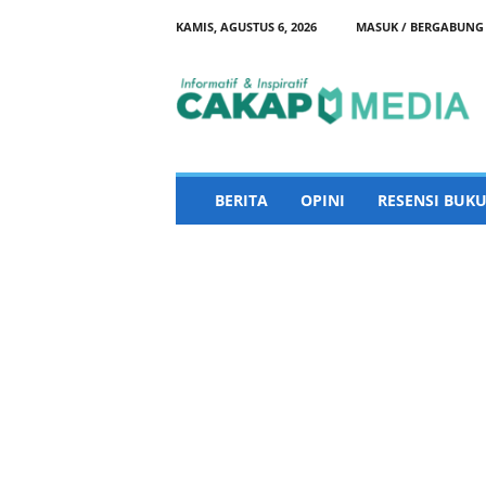
KAMIS, AGUSTUS 6, 2026
MASUK / BERGABUNG
C
a
k
a
p
M
e
BERITA
OPINI
RESENSI BUKU
d
i
a