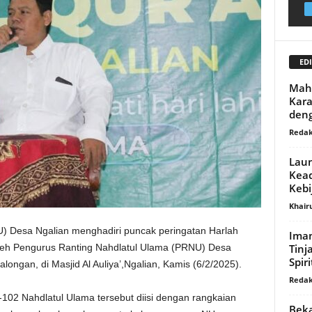
EDI
Mah
Kara
deng
Redak
Laun
Kead
Kebi
Khair
) Desa Ngalian menghadiri puncak peringatan Harlah
Iman
Tinj
leh Pengurus Ranting Nahdlatul Ulama (PRNU) Desa
Spir
longan, di Masjid Al Auliya’,Ngalian, Kamis (6/2/2025).
Redak
-102 Nahdlatul Ulama tersebut diisi dengan rangkaian
Beka