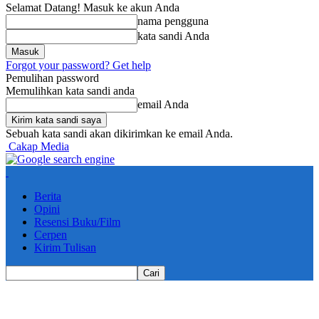
Selamat Datang! Masuk ke akun Anda
nama pengguna
kata sandi Anda
Forgot your password? Get help
Pemulihan password
Memulihkan kata sandi anda
email Anda
Sebuah kata sandi akan dikirimkan ke email Anda.
Cakap Media
Berita
Opini
Resensi Buku/Film
Cerpen
Kirim Tulisan