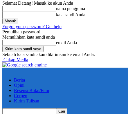
Selamat Datang! Masuk ke akun Anda
nama pengguna
kata sandi Anda
Forgot your password? Get help
Pemulihan password
Memulihkan kata sandi anda
email Anda
Sebuah kata sandi akan dikirimkan ke email Anda.
Cakap Media
Berita
Opini
Resensi Buku/Film
Cerpen
Kirim Tulisan