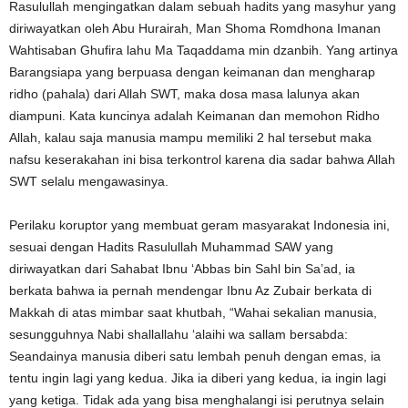
Rasulullah mengingatkan dalam sebuah hadits yang masyhur yang
diriwayatkan oleh Abu Hurairah, Man Shoma Romdhona Imanan
Wahtisaban Ghufira lahu Ma Taqaddama min dzanbih. Yang artinya
Barangsiapa yang berpuasa dengan keimanan dan mengharap
ridho (pahala) dari Allah SWT, maka dosa masa lalunya akan
diampuni. Kata kuncinya adalah Keimanan dan memohon Ridho
Allah, kalau saja manusia mampu memiliki 2 hal tersebut maka
nafsu keserakahan ini bisa terkontrol karena dia sadar bahwa Allah
SWT selalu mengawasinya.
Perilaku koruptor yang membuat geram masyarakat Indonesia ini,
sesuai dengan Hadits Rasulullah Muhammad SAW yang
diriwayatkan dari Sahabat Ibnu ‘Abbas bin Sahl bin Sa’ad, ia
berkata bahwa ia pernah mendengar Ibnu Az Zubair berkata di
Makkah di atas mimbar saat khutbah, “Wahai sekalian manusia,
sesungguhnya Nabi shallallahu ‘alaihi wa sallam bersabda:
Seandainya manusia diberi satu lembah penuh dengan emas, ia
tentu ingin lagi yang kedua. Jika ia diberi yang kedua, ia ingin lagi
yang ketiga. Tidak ada yang bisa menghalangi isi perutnya selain