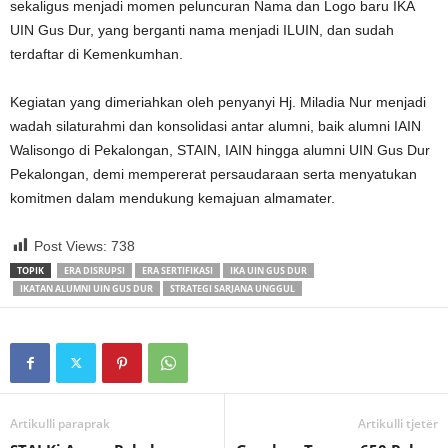
sekaligus menjadi momen peluncuran Nama dan Logo baru IKA
UIN Gus Dur, yang berganti nama menjadi ILUIN, dan sudah
terdaftar di Kemenkumhan.
Kegiatan yang dimeriahkan oleh penyanyi Hj. Miladia Nur menjadi
wadah silaturahmi dan konsolidasi antar alumni, baik alumni IAIN
Walisongo di Pekalongan, STAIN, IAIN hingga alumni UIN Gus Dur
Pekalongan, demi mempererat persaudaraan serta menyatukan
komitmen dalam mendukung kemajuan almamater.
Post Views:
738
TOPIK
ERA DISRUPSI
ERA SERTIFIKASI
IKA UIN GUS DUR
IKATAN ALUMNI UIN GUS DUR
STRATEGI SARJANA UNGGUL
Artikulli paraprak
Artikulli tjetër