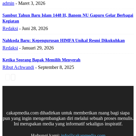
admin
-
Maret 3, 2026
Sambut Tahun Baru Islam 1448 H, Banom NU Gapuro Gelar Berbagai
Kegiatan
Redaksi
-
Juni 28, 2026
Nahkoda Baru: Kepengurusan HIMFA Unikal Resmi Dikukuhkan
Redaksi
-
Januari 29, 2026
Ketika Seorang Bapak Memilih Menyerah
Ribut Achwandi
-
September 8, 2025
cakapmedia.com dihadirkan untuk memberikan ruang bagi siapa
pun yang ingin mengembangkan diri melalui sebuah proses menulis.
Ini merupakan media yang informatif sekaligus inspiratif.
Hubungi kami:
info@cakapmedia.com