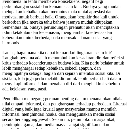
Fenomena ini tentu membawa konsekuensi negatif bagi
perkembangan sosial dan kemanusiaan kita. Budaya yang mudah
melupakan kebaikan akan memutus mata rantai apresiasi dan
motivasi untuk berbuat baik. Orang akan berpikir dua kali untuk
berkorban jika mereka tahu bahwa jasanya mudah dilupakan.
Sementara itu, budaya perundungan prematur akan menciptakan
iklim ketakutan dan kecemasan, menghambat kreativitas dan
keberanian untuk berbeda, serta merusak tatanan sosial yang
harmonis.
Lantas, bagaimana kita dapat keluar dari lingkaran setan ini?
Langkah pertama adalah menumbuhkan kesadaran diri dan refleksi
kritis terhadap kecenderungan budaya kita. Kita perlu belajar untuk
lebih menghargai setiap kebaikan, sekecil apapun, dan
mengingatnya sebagai bagian dari sejarah interaksi sosial kita. Di
sisi lain, kita juga perlu melatih diri untuk lebih berhati-hati dalam
menyikapi informasi dan menahan diri dari menghakimi sebelum
ada kejelasan yang pasti.
Pendidikan memegang peranan penting dalam menanamkan nilai-
nilai empati, toleransi, dan penghargaan terhadap perbedaan. Literasi
digital yang baik juga krusial agar masyarakat mampu memilah
informasi, menghindari hoaks, dan menggunakan media sosial
secara bertanggung jawab. Selain itu, peran tokoh masyarakat,
pemimpin agama, dan media massa sangat signifikan dalam