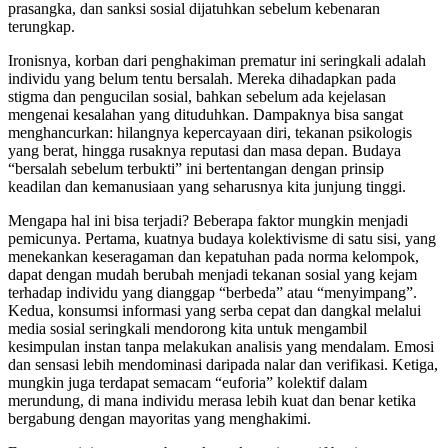
prasangka, dan sanksi sosial dijatuhkan sebelum kebenaran
terungkap.
Ironisnya, korban dari penghakiman prematur ini seringkali adalah
individu yang belum tentu bersalah. Mereka dihadapkan pada
stigma dan pengucilan sosial, bahkan sebelum ada kejelasan
mengenai kesalahan yang dituduhkan. Dampaknya bisa sangat
menghancurkan: hilangnya kepercayaan diri, tekanan psikologis
yang berat, hingga rusaknya reputasi dan masa depan. Budaya
“bersalah sebelum terbukti” ini bertentangan dengan prinsip
keadilan dan kemanusiaan yang seharusnya kita junjung tinggi.
Mengapa hal ini bisa terjadi? Beberapa faktor mungkin menjadi
pemicunya. Pertama, kuatnya budaya kolektivisme di satu sisi, yang
menekankan keseragaman dan kepatuhan pada norma kelompok,
dapat dengan mudah berubah menjadi tekanan sosial yang kejam
terhadap individu yang dianggap “berbeda” atau “menyimpang”.
Kedua, konsumsi informasi yang serba cepat dan dangkal melalui
media sosial seringkali mendorong kita untuk mengambil
kesimpulan instan tanpa melakukan analisis yang mendalam. Emosi
dan sensasi lebih mendominasi daripada nalar dan verifikasi. Ketiga,
mungkin juga terdapat semacam “euforia” kolektif dalam
merundung, di mana individu merasa lebih kuat dan benar ketika
bergabung dengan mayoritas yang menghakimi.