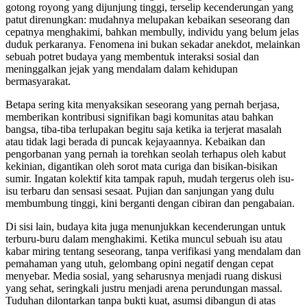
gotong royong yang dijunjung tinggi, terselip kecenderungan yang
patut direnungkan: mudahnya melupakan kebaikan seseorang dan
cepatnya menghakimi, bahkan membully, individu yang belum jelas
duduk perkaranya. Fenomena ini bukan sekadar anekdot, melainkan
sebuah potret budaya yang membentuk interaksi sosial dan
meninggalkan jejak yang mendalam dalam kehidupan
bermasyarakat.
Betapa sering kita menyaksikan seseorang yang pernah berjasa,
memberikan kontribusi signifikan bagi komunitas atau bahkan
bangsa, tiba-tiba terlupakan begitu saja ketika ia terjerat masalah
atau tidak lagi berada di puncak kejayaannya. Kebaikan dan
pengorbanan yang pernah ia torehkan seolah terhapus oleh kabut
kekinian, digantikan oleh sorot mata curiga dan bisikan-bisikan
sumir. Ingatan kolektif kita tampak rapuh, mudah tergerus oleh isu-
isu terbaru dan sensasi sesaat. Pujian dan sanjungan yang dulu
membumbung tinggi, kini berganti dengan cibiran dan pengabaian.
Di sisi lain, budaya kita juga menunjukkan kecenderungan untuk
terburu-buru dalam menghakimi. Ketika muncul sebuah isu atau
kabar miring tentang seseorang, tanpa verifikasi yang mendalam dan
pemahaman yang utuh, gelombang opini negatif dengan cepat
menyebar. Media sosial, yang seharusnya menjadi ruang diskusi
yang sehat, seringkali justru menjadi arena perundungan massal.
Tuduhan dilontarkan tanpa bukti kuat, asumsi dibangun di atas