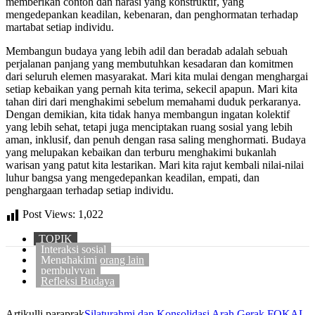
memberikan contoh dan narasi yang konstruktif, yang
mengedepankan keadilan, kebenaran, dan penghormatan terhadap
martabat setiap individu.
Membangun budaya yang lebih adil dan beradab adalah sebuah
perjalanan panjang yang membutuhkan kesadaran dan komitmen
dari seluruh elemen masyarakat. Mari kita mulai dengan menghargai
setiap kebaikan yang pernah kita terima, sekecil apapun. Mari kita
tahan diri dari menghakimi sebelum memahami duduk perkaranya.
Dengan demikian, kita tidak hanya membangun ingatan kolektif
yang lebih sehat, tetapi juga menciptakan ruang sosial yang lebih
aman, inklusif, dan penuh dengan rasa saling menghormati. Budaya
yang melupakan kebaikan dan terburu menghakimi bukanlah
warisan yang patut kita lestarikan. Mari kita rajut kembali nilai-nilai
luhur bangsa yang mengedepankan keadilan, empati, dan
penghargaan terhadap setiap individu.
Post Views:
1,022
TOPIK
Interaksi sosial
Menghakimi orang lain
pembulyyan
Refleksi Budaya
Artikulli paraprak
Silaturahmi dan Konsolidasi Arah Gerak FOKAL