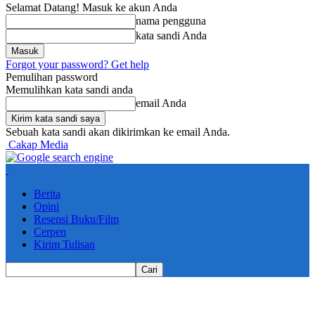
Selamat Datang! Masuk ke akun Anda
nama pengguna
kata sandi Anda
Forgot your password? Get help
Pemulihan password
Memulihkan kata sandi anda
email Anda
Sebuah kata sandi akan dikirimkan ke email Anda.
Cakap Media
Berita
Opini
Resensi Buku/Film
Cerpen
Kirim Tulisan