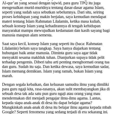
Al-qur’an yang sesuai dengan tajwid, para guru TPQ itu juga
mengenalkan murid-muridnya tentang dasar-dasar agama Islam,
seperti yang sudah saya sebutkan sebelumnya. Dari situ, seiring
proses kehidupan yang makin berjalan, saya kemudian mendapat
materi tentang Islam Rahmatan Lilalamin, ketika masa kuliah,
sebuah konsep Islam yang kehadirannya di tengah kehidupan
masyarakat mampu mewujudkan kedamaian dan kasih sayang bagi
manusia maupun alam semesta.
Saat saya kecil, konsep Islam yang seperti itu (baca: Rahmatan
Lilalamin) belum saya tangkap. Saya hanya diajarkan tentang
hubungan baik antar manusia. Diminta guru saya agar tidak
menyakiti sesama makhluk tuhan. Dianjurkan supaya tidak pelit
terhadap pengemis. Diberi tahu arti penting menghormati orang tua
dan guru. Sudah itu saja. Dan ketika dewasa, saya kemudian sadar,
Islam memang demikian. Islam yang ramah, bukan Islam yang
marah.
Dengan segala kebaikan, dan keluasan samudra ilmu yang dimiliki
para guru ngaji kita, rasa-rasanya, akan sulit membayangkan jika di
sebuah desa tak ada satu pun guru ngaji atau orang yang mau
mendermakan diri menjadi pengajar ilmu-ilmu agama. Lantas,
kepada siapa anak-anak di desa itu dapat belajar agama?
Mungkinkah anak-anak di desa itu belajar ilmu agama kepada mbah
Google? Seperti fenomena yang sedang terjadi di era sekarang ini.