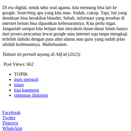
Di era digital, untuk tahu soal agama, kita memang bisa lari ke
google.
Searching
apa yang kita mau. Sudah, cukup. Tapi, hal yang
demikian bisa berakibat blunder. Sebab, informasi yang tersebar di
internet belum bisa dipastikan kebenarannya. Kita perlu ingat.
Janganlah sampai kita belajar dan meyakini dasar-dasar Islam hanya
dari proses pencarian lewat google atau internet saja tanpa mengkaji
terlebih dahulu dengan para alim ulama atau guru yang sudah jelas
silsilah keilmuannya.
Wallahualam.
Tulisan ini pernah tayang di Alif.id (2023)
Post Views:
662
TOPIK
guru mengaji
islam
kiai kampung
rahmatan lilalamin
Facebook
Twitter
Pinterest
WhatsApp