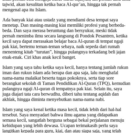
tajwid, akan kesulitan ketika baca Al-qur’an, hingga tak pernah
mengenal apa itu Islam.
Ada banyak kiai atau ustadz yang mendiami desa tempat saya
menetap. Dan masing-masing kiai memiliki profesi yang berbeda-
beda. Dan saya merasa beruntung dan bersyukur, meski tidak
pernah menimba ilmu secara langsung di Pondok Pesantren, ketika
kecil saya dapat merasakan belajar baca Al-quran di tempat ngaji
pak kiai, bertemu teman-teman sebaya, naik sepeda dari rumah
menenteng kitab “turutan”, hingga pulangnya terkadang beli jajan
enak-enak. Ciri khas anak kecil banget.
Islam yang saya tahu ketika saya kecil, hanya tentang jumlah rukun
iman dan rukun islam ada berapa dan apa saja, lalu menghafal
nama-nama malaikat beserta tugas pokoknya, serta tiap sore
berangkat sekolah di Taman Pendidikan Al-Quran (TPQ), kemudian
pulangnya ngaji Al-quran di tempatnya pak kiai. Selain itu, saya
juga diajari tata cara berwudhu, diberi tahu tentang aqidah dan
akhlak, hingga diminta menyebutkan nama-nama nabi.
Islam yang saya kenal ketika masa kecil, tidak lebih dari hal-hal
tersebut. Saya menyadari bahwa ilmu agama yang didapatkan
semasa kecil, sangatlah berguna sebagai bekal perjalanan menuju
kehidupan yang lebih dewasa. Ucapan terimakasih perlu saya
langitkan kepada para guru, kiai, dan atau siapa saja, yang telah