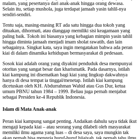
malam, yang pesertanya dari anak-anak hingga orang dewasa.
Selain itu, setiap mushola, juga terdapat jamaah yasin tahlil-nya
sendiri-sendiri.
Tentu saja, masing-masing RT ada satu hingga dua tokoh yang
dituakan, dihormati, atau dianggap memiliki sisi keagamaan yang
paling baik. Tokoh ini biasanya yang kebagian mimpin yasin tahlil
hingga diminta jamaah menjadi imam sholat rawatib, dan lain
sebagainya. Singkat kata, saya ingin mengatakan bahwa ada peran
kiai di dalam dinamika kehidupan bermasyarakat di pedesaan.
Sosok kiai adalah orang yang diyakini penduduk desa mempunyai
otoritas yang sangat besar dan kharismatik. Pada dasarnya, istilah
kiai kampung ini disematkan bagi kiai yang lingkup dakwahnya
hanya di desa tempat ia tinggal/menetap. Istilah kiai kampung
dicetuskan oleh KH. Abdurrahman Wahid atau Gus Dur, ketua
umum PBNU tahun 1984 – 1999. Beliau juga pernah menjabat
sebagai Presiden ke-4 Republik Indonesia.
Islam di Mata Anak-anak
Peran kiai kampung sangat penting. Andaikan dahulu saya tidak ikut
mengaji kepada kiai – atau seorang yang dilabeli oleh masyarakat
memiliki ilmu agama yang luas – di desa saya, saya mungkin tak
akan pernah bisa mengeja huruf-huruf hijaiyah, tak pernah tahu ilmu