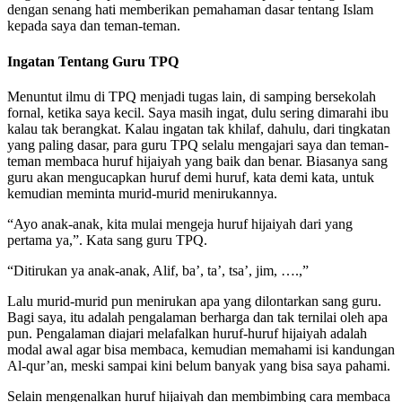
dengan senang hati memberikan pemahaman dasar tentang Islam
kepada saya dan teman-teman.
Ingatan Tentang Guru TPQ
Menuntut ilmu di TPQ menjadi tugas lain, di samping bersekolah
fornal, ketika saya kecil. Saya masih ingat, dulu sering dimarahi ibu
kalau tak berangkat. Kalau ingatan tak khilaf, dahulu, dari tingkatan
yang paling dasar, para guru TPQ selalu mengajari saya dan teman-
teman membaca huruf hijaiyah yang baik dan benar. Biasanya sang
guru akan mengucapkan huruf demi huruf, kata demi kata, untuk
kemudian meminta murid-murid menirukannya.
“Ayo anak-anak, kita mulai mengeja huruf hijaiyah dari yang
pertama ya,”. Kata sang guru TPQ.
“Ditirukan ya anak-anak, Alif, ba’, ta’, tsa’, jim, ….,”
Lalu murid-murid pun menirukan apa yang dilontarkan sang guru.
Bagi saya, itu adalah pengalaman berharga dan tak ternilai oleh apa
pun. Pengalaman diajari melafalkan huruf-huruf hijaiyah adalah
modal awal agar bisa membaca, kemudian memahami isi kandungan
Al-qur’an, meski sampai kini belum banyak yang bisa saya pahami.
Selain mengenalkan huruf hijaiyah dan membimbing cara membaca