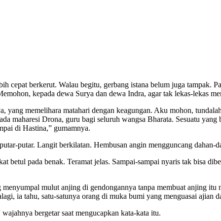
ebih cepat berkerut. Walau begitu, gerbang istana belum juga tampak. Pa
 Memohon, kepada dewa Surya dan dewa Indra, agar tak lekas-lekas me
urya, yang memelihara matahari dengan keagungan. Aku mohon, tundala
epada maharesi Drona, guru bagi seluruh wangsa Bharata. Sesuatu yan
ampai di Hastina,” gumamnya.
rputar-putar. Langit berkilatan. Hembusan angin mengguncang dahan-
ekat betul pada benak. Teramat jelas. Sampai-sampai nyaris tak bisa di
menyumpal mulut anjing di gendongannya tanpa membuat anjing itu mat
alagi, ia tahu, satu-satunya orang di muka bumi yang menguasai ajian
wajahnya bergetar saat mengucapkan kata-kata itu.