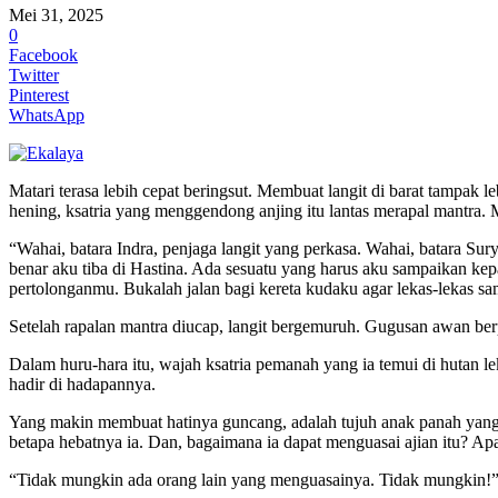
Mei 31, 2025
0
Facebook
Twitter
Pinterest
WhatsApp
Matari terasa lebih cepat beringsut. Membuat langit di barat tampak l
hening, ksatria yang menggendong anjing itu lantas merapal mantra.
“Wahai, batara Indra, penjaga langit yang perkasa. Wahai, batara S
benar aku tiba di Hastina. Ada sesuatu yang harus aku sampaikan k
pertolonganmu. Bukalah jalan bagi kereta kudaku agar lekas-lekas s
Setelah rapalan mantra diucap, langit bergemuruh. Gugusan awan be
Dalam huru-hara itu, wajah ksatria pemanah yang ia temui di hutan l
hadir di hadapannya.
Yang makin membuat hatinya guncang, adalah tujuh anak panah yang 
betapa hebatnya ia. Dan, bagaimana ia dapat menguasai ajian itu? Ap
“Tidak mungkin ada orang lain yang menguasainya. Tidak mungkin!” 