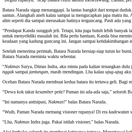
Batara Narada sigap menanggapi. Ia lantas bangkit dari tempat duduk.
santun. Alangkah aneh kalau sampai ia mengucapkan japa matra itu. A
alim seperti dia sampai merasakan hatinya terguncang. Pasti ada yang
“Pendapat Kanda sungguh jeli. Tetapi, kita juga butuh lebih banyak
untuk menyelidiki masalah ini. Bila perlu bantuan, Kanda bisa memi
keadaan yang kadung guncang ini. Jangan sampai ketidakimbangan in
Setelah menerima perintah, Batara Narada bersiap-siap turun ke bum
Batara Narada meminta waktu sebentar.
“
Nakmas
Surya, Dimas Indra, aku minta pada kalian tenangkan dulu j
nggak
sampai
jantungan
, masih mendingan. Lha kalau
ujug-ujug
ak
Ocehan Batara Narada membuat kedua batara itu tertawa geli. Bagi me
“Dewa kok takut
kesamber
petir? Paman ini ada-ada saja,” seloroh B
“Ini namanya antisipasi,
Nakmas
!” balas Batara Narada.
“Wuih, Paman Narada memang visioner rupanya! Di era
kadewatan
s
“Lha,
Nakmas
Indra juga. Pakai istilah visioner,” balas Narada.
Aksi berbalas seloroh itu membuat ketiganya tertawa. Menertawai ke