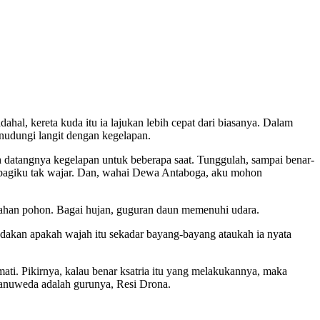
dahal, kereta kuda itu ia lajukan lebih cepat dari biasanya. Dalam
nudungi langit dengan kegelapan.
h datangnya kegelapan untuk beberapa saat. Tunggulah, sampai benar-
g bagiku tak wajar. Dan, wahai Dewa Antaboga, aku mohon
dahan pohon. Bagai hujan, guguran daun memenuhi udara.
bedakan apakah wajah itu sekadar bayang-bayang ataukah ia nyata
i. Pikirnya, kalau benar ksatria itu yang melakukannya, maka
 danuweda adalah gurunya, Resi Drona.