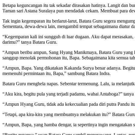
Betapa keguncangan itu tak sekadar dirasakan hatinya. Langit dan
Taman sari Astana Suralaya pun mendadak cekam. Membuat para dew
Tak ingin kegemparan itu berlarut-larut, Batara Guru segera mengum
Sementara, dewa-dewa lain, mengambil tempat sebagaimana diatur da
“Kegemparan kali ini sungguh di luar dugaan. Aku dapat merasakan, a
darimu?” tanya Batara Guru.
“Ampun beribu ampun, Sang Hyang Manikmaya, Batara Guru yang kami
sanggup menolak permohonan itu, Bapa. Sebagaimana kita semua tahu,
“Ampun, Bapa. Yang dikatakan Kakanda Surya benar adanya. Begitu m
memenuhi permintaan itu, Bapa,” sambung Batara Indra.
Batara Guru menghela napas. Sebentar termenung. Lalu, ia melanjutk
“Aku kira, begitu pula yang terjadi padamu, wahai Antaboga?” tanya
“Ampun Hyang Guru, tidak ada kekecualian pada diri putra Pandu it
“Tetapi, apa kira-kira yang membuatnya melakukan itu?” Batara Guru
“Ampun, Bapa, yang hamba dengar, ia sepertinya ingin mengatakan se
“Begitu rupanya,” ucap Batara Guru sambil menerawang. Lantas, per