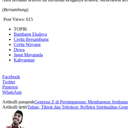
(
Bersambung
)
Post Views:
615
TOPIK
Bambang Ekalaya
Cerita Bersambung
Cerita Wayang
Dewa
Jagat Mayapada
Kahyangan
Facebook
Twitter
Pinterest
WhatsApp
Artikulli paraprak
Generasi Z di Persimpangan: Membangun Jembatan an
Artikulli tjetër
Tuhan, Tiktok dan Teleskop: Refleksi Spiritualitas Gene