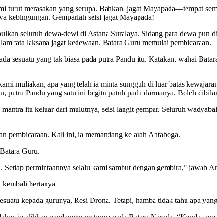
 bumi turut merasakan yang serupa. Bahkan, jagat Mayapada—tempat s
a kebingungan. Gemparlah seisi jagat Mayapada!
pulkan seluruh dewa-dewi di Astana Suralaya. Sidang para dewa pun di
lam tata laksana jagat kedewaan. Batara Guru memulai pembicaraan.
da sesuatu yang tak biasa pada putra Pandu itu. Katakan, wahai Batara
 muliakan, apa yang telah ia minta sungguh di luar batas kewajaran
 putra Pandu yang satu ini begitu patuh pada darmanya. Boleh dibilan
antra itu keluar dari mulutnya, seisi langit gempar. Seluruh wadyab
an pembicaraan. Kali ini, ia memandang ke arah Antaboga.
 Batara Guru.
u. Setiap permintaannya selalu kami sambut dengan gembira,” jawab A
 kembali bertanya.
suatu kepada gurunya, Resi Drona. Tetapi, hamba tidak tahu apa yang
lahan ia alihkan pandangan matanya pada Batara Narada. “Kanda, apa