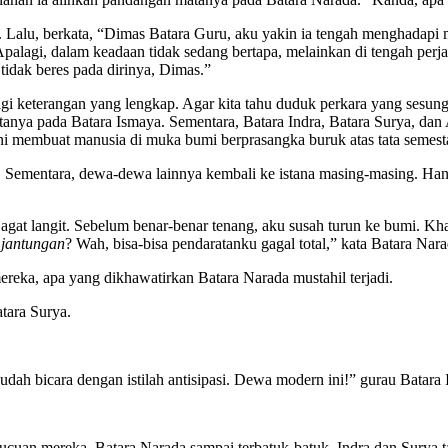
 Lalu, berkata, “Dimas Batara Guru, aku yakin ia tengah menghadapi ma
palagi, dalam keadaan tidak sedang bertapa, melainkan di tengah perj
 tidak beres pada dirinya, Dimas.”
 lagi keterangan yang lengkap. Agar kita tahu duduk perkara yang ses
ntanya pada Batara Ismaya. Sementara, Batara Indra, Batara Surya, d
i membuat manusia di muka bumi berprasangka buruk atas tata semesta
i. Sementara, dewa-dewa lainnya kembali ke istana masing-masing. Han
agat langit. Sebelum benar-benar tenang, aku susah turun ke bumi. Kh
u
jantungan
? Wah, bisa-bisa pendaratanku gagal total,” kata Batara Nara
reka, apa yang dikhawatirkan Batara Narada mustahil terjadi.
atara Surya.
udah bicara dengan istilah antisipasi. Dewa modern ini!” gurau Batara 
lucuan mereka. Batara Narada sampai terbatuk-batuk. Indra dan Surya