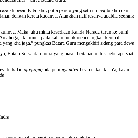
salah besar. Kita tahu, putra pandu yang satu ini begitu alim dan
alanan dengan kereta kudanya. Alangkah naif rasanya apabila seorang
ungguhnya. Maka, aku minta kesediaan Kanda Narada turun ke bumi
an Antaboga, aku minta pada kalian untuk menenangkan kembali
 yang kita jaga,” pungkas Batara Guru mengakhiri sidang para dewa.
ya, Batara Surya dan Indra yang masih bertahan untuk beberapa saat.
awatir kalau
ujug-ujug
ada petir
nyamber
bisa cilaka aku. Ya, kalau
da.
Indra.
 tak kuasa menahan perutnya yang kaku oleh tawa.