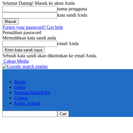
Selamat Datang! Masuk ke akun Anda
nama pengguna
kata sandi Anda
Forgot your password? Get help
Pemulihan password
Memulihkan kata sandi anda
email Anda
Sebuah kata sandi akan dikirimkan ke email Anda.
Cakap Media
Berita
Opini
Resensi Buku/Film
Cerpen
Kirim Tulisan