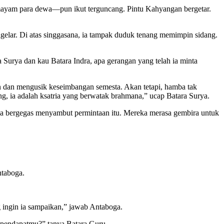
emayam para dewa—pun ikut terguncang. Pintu Kahyangan bergetar.
gelar. Di atas singgasana, ia tampak duduk tenang memimpin sidang.
 Surya dan kau Batara Indra, apa gerangan yang telah ia minta
 dan mengusik keseimbangan semesta. Akan tetapi, hamba tak
g, ia adalah ksatria yang berwatak brahmana,” ucap Batara Surya.
ala bergegas menyambut permintaan itu. Mereka merasa gembira untuk
ntaboga.
 ingin ia sampaikan,” jawab Antaboga.
 pendapatmu?” tanya Batara Guru.