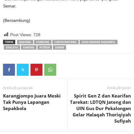
Semar.
(Bersambung)
Post Views:
728
TOPIK
BAGONG
CERBUNG
CERITA WAYANG
DESA KARANG KADEMPEL
EKALAYA
GARENG
PETRUK
SEMAR
Artikulli paraprak
Artikulli tjetër
Karangjompo Juara Meski
Spirit Gen Z dan Kearifan
Tak Punya Lapangan
Tarekat: LDTQN Jateng dan
Sepakbola
UIN Gus Dur Pekalongan
Gelar Halaqah Thoriqiyah
Sufiyah