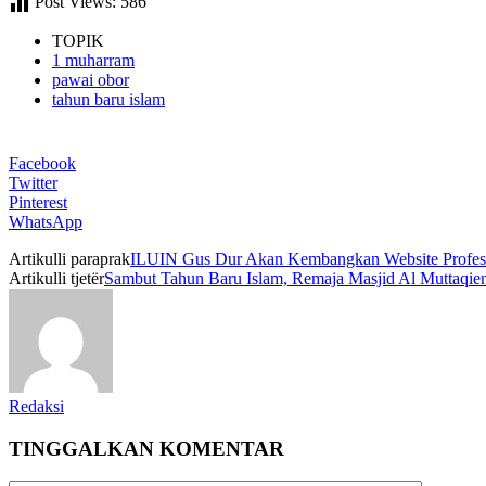
Post Views:
586
TOPIK
1 muharram
pawai obor
tahun baru islam
Facebook
Twitter
Pinterest
WhatsApp
Artikulli paraprak
ILUIN Gus Dur Akan Kembangkan Website Profesi
Artikulli tjetër
Sambut Tahun Baru Islam, Remaja Masjid Al Muttaqie
Redaksi
TINGGALKAN KOMENTAR