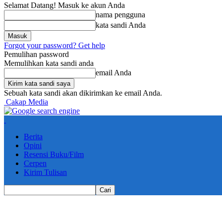
Selamat Datang! Masuk ke akun Anda
nama pengguna
kata sandi Anda
Forgot your password? Get help
Pemulihan password
Memulihkan kata sandi anda
email Anda
Sebuah kata sandi akan dikirimkan ke email Anda.
Cakap Media
Berita
Opini
Resensi Buku/Film
Cerpen
Kirim Tulisan