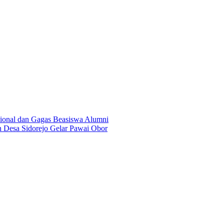
onal dan Gagas Beasiswa Alumni
n Desa Sidorejo Gelar Pawai Obor