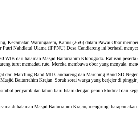
reng, Kecamatan Warungasem, Kamis (26/6) dalam Pawai Obor memperi
jar Putri Nahdlatul Ulama (IPPNU) Desa Candiareng ini berhasil menye
.30 WIB dari halaman Masjid Baiturrahim Klopogodo. Ratusan peserta
iareng turut memadati rute. Mereka membawa obor yang menyala, mencip
gat dari Marching Band MII Candiareng dan Marching Band SD Negeri
i Masjid Baiturrahim Krajan. Sorak sorai warga yang berjejer di pinggi
i simbol penyambutan tahun baru Islam dengan penuh khidmat dan kegem
ersama di halaman Masjid Baiturrahim Krajan, mengiringi harapan aka