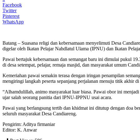
Facebook
Twitter
Pinterest
WhatsApp
Batang – Suasana religi dan kebersamaan menyelimuti Desa Candia
digelar oleh Ikatan Pelajar Nahdlatul Ulama (IPNU) dan Ikatan Pela
Pawai bertajuk kebersamaan dan semangat baru ini dimulai pukul 19
di desa setempat, pelajar, remaja masjid, dan masyarakat umum Cand
Kemeriahan pawai semakin terasa dengan iringan penampilan seman
mengiringi langkah peserta sepanjang perjalanan menuju titik akhir d
“Alhamdulillah, animo masyarakat luar biasa. Pawai obor ini menjad
ujar salah seorang panitia dari IPNU-IPPNU usai acara.
Pawai yang berlangsung tertib dan khidmat ini ditutup dengan doa b
seluruh masyarakat Desa Candiareng.
Pengirim: Aditya firmaniar
Editor: K. Anwar