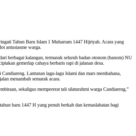
ngati Tahun Baru Islam 1 Muharram 1447 Hijriyah. Acara yang
dot antusiasme warga.
 dari berbagai kalangan, termasuk seluruh badan otonom (banom) NU
takan gemerlap cahaya berbaris rapi di jalanan desa.
 Candiareng. Lantunan lagu-lagu Islami dan mars membahana,
r jalan menambah semarak acara.
biraan, sekaligus mempererat tali silaturahmi warga Candiareng,”
n tahun baru 1447 H yang penuh berkah dan kemaslahatan bagi