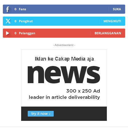
0
Fans
SUKA
0
Pengikut
MENGIKUTI
0
Pelanggan
BERLANGGANAN
- Advertisement -