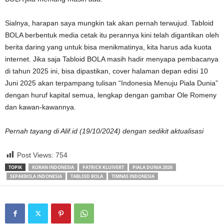
Sialnya, harapan saya mungkin tak akan pernah terwujud. Tabloid
BOLA berbentuk media cetak itu perannya kini telah digantikan oleh
berita daring yang untuk bisa menikmatinya, kita harus ada kuota
internet. Jika saja Tabloid BOLA masih hadir menyapa pembacanya
di tahun 2025 ini, bisa dipastikan, cover halaman depan edisi 10
Juni 2025 akan terpampang tulisan “Indonesia Menuju Piala Dunia”
dengan huruf kapital semua, lengkap dengan gambar Ole Romeny
dan kawan-kawannya.
Pernah tayang di Alif.id (19/10/2024)
dengan sedikit aktualisasi
Post Views:
754
TOPIK
KORAN INDONESIA
PATRICK KLUIVERT
PIALA DUNIA 2026
SEPAKBOLA INDONESIA
TABLOID BOLA
TIMNAS INDONESIA