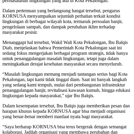
permasalahan lingkungan yang ada di Kota Pekalongan.
Dalam pertemuan yang berlangsung hangat tersebut, pengurus
KORNUSA menyampaikan sejumlah perhatian terkait kondisi
lingkungan di berbagai wilayah kota, termasuk persoalan banjir,
pengelolaan sampah, dan dampak perubahan iklim terhadap
masyarakat pesisir.
Menanggapi hal tersebut, Wakil Wali Kota Pekalongan, Ibu Balqis
Diab, menjelaskan bahwa Pemerintah Kota Pekalongan saat ini
sedang fokus mengerjakan berbagai program strategis, tidak hanya
untuk penanggulangan masalah lingkungan, tetapi juga dalam
meningkatkan derajat kesehatan masyarakat secara menyeluruh.
“Masalah lingkungan memang menjadi tantangan serius bagi Kota
Pekalongan, tapi kami tidak tinggal diam. Saat ini banyak langkah
yang sedang kami tempuh, mulai dari pembangunan infrastruktur
penanggulangan banjir, revitalisasi kawasan kumuh, hingga edukasi
lingkungan kepada masyarakat,” ujar Ibu Balqis.
Dalam kesempatan tersebut, Ibu Balqis juga memberikan pesan dan
harapan khusus kepada KORNUSA agar bisa menjadi organisasi
yang benar-benar memberi manfaat nyata bagi masyarakat.
“Saya berharap KORNUSA bisa terus bergerak dengan semangat
kolaborasi. Jadilah organisasi yang membawa perubahan dan