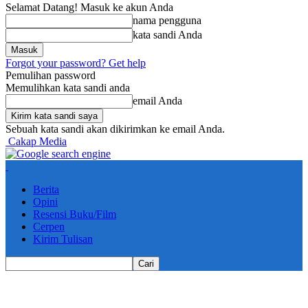
Selamat Datang! Masuk ke akun Anda
nama pengguna
kata sandi Anda
Forgot your password? Get help
Pemulihan password
Memulihkan kata sandi anda
email Anda
Sebuah kata sandi akan dikirimkan ke email Anda.
Cakap Media
Berita
Opini
Resensi Buku/Film
Cerpen
Kirim Tulisan