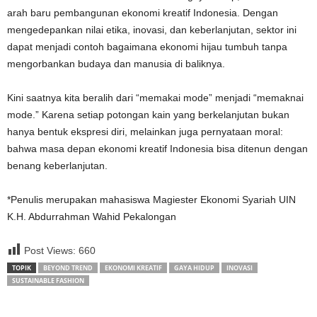
arah baru pembangunan ekonomi kreatif Indonesia. Dengan
mengedepankan nilai etika, inovasi, dan keberlanjutan, sektor ini
dapat menjadi contoh bagaimana ekonomi hijau tumbuh tanpa
mengorbankan budaya dan manusia di baliknya.
Kini saatnya kita beralih dari “memakai mode” menjadi “memaknai
mode.” Karena setiap potongan kain yang berkelanjutan bukan
hanya bentuk ekspresi diri, melainkan juga pernyataan moral:
bahwa masa depan ekonomi kreatif Indonesia bisa ditenun dengan
benang keberlanjutan.
*Penulis merupakan mahasiswa Magiester Ekonomi Syariah UIN
K.H. Abdurrahman Wahid Pekalongan
Post Views:
660
TOPIK
BEYOND TREND
EKONOMI KREATIF
GAYA HIDUP
INOVASI
SUSTAINABLE FASHION