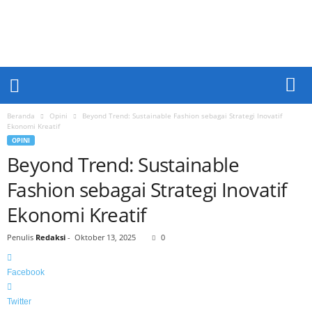
a
k
a
p
M
e
d
i
Beranda
Opini
Beyond Trend: Sustainable Fashion sebagai Strategi Inovatif
a
Ekonomi Kreatif
OPINI
Beyond Trend: Sustainable
Fashion sebagai Strategi Inovatif
Ekonomi Kreatif
Penulis
Redaksi
-
Oktober 13, 2025
0
Facebook
Twitter