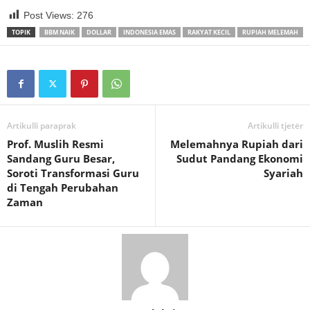
Post Views:
276
TOPIK
BBM NAIK
DOLLAR
INDONESIA EMAS
RAKYAT KECIL
RUPIAH MELEMAH
Artikulli paraprak
Artikulli tjetër
Prof. Muslih Resmi
Melemahnya Rupiah dari
Sandang Guru Besar,
Sudut Pandang Ekonomi
Soroti Transformasi Guru
Syariah
di Tengah Perubahan
Zaman