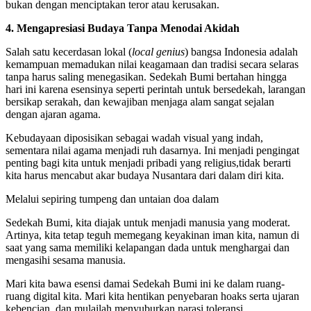
bukan dengan menciptakan teror atau kerusakan.
4. Mengapresiasi Budaya Tanpa Menodai Akidah
Salah satu kecerdasan lokal (
local genius
) bangsa Indonesia adalah
kemampuan memadukan nilai keagamaan dan tradisi secara selaras
tanpa harus saling menegasikan. Sedekah Bumi bertahan hingga
hari ini karena esensinya seperti perintah untuk bersedekah, larangan
bersikap serakah, dan kewajiban menjaga alam sangat sejalan
dengan ajaran agama.
Kebudayaan diposisikan sebagai wadah visual yang indah,
sementara nilai agama menjadi ruh dasarnya. Ini menjadi pengingat
penting bagi kita untuk menjadi pribadi yang religius,tidak berarti
kita harus mencabut akar budaya Nusantara dari dalam diri kita.
Melalui sepiring tumpeng dan untaian doa dalam
Sedekah Bumi, kita diajak untuk menjadi manusia yang moderat.
Artinya, kita tetap teguh memegang keyakinan iman kita, namun di
saat yang sama memiliki kelapangan dada untuk menghargai dan
mengasihi sesama manusia.
Mari kita bawa esensi damai Sedekah Bumi ini ke dalam ruang-
ruang digital kita. Mari kita hentikan penyebaran hoaks serta ujaran
kebencian, dan mulailah menyuburkan narasi toleransi.