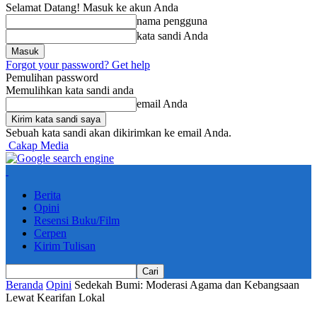
Selamat Datang! Masuk ke akun Anda
nama pengguna
kata sandi Anda
Forgot your password? Get help
Pemulihan password
Memulihkan kata sandi anda
email Anda
Sebuah kata sandi akan dikirimkan ke email Anda.
Cakap Media
Berita
Opini
Resensi Buku/Film
Cerpen
Kirim Tulisan
Beranda
Opini
Sedekah Bumi: Moderasi Agama dan Kebangsaan
Lewat Kearifan Lokal