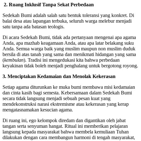
2. Ruang Inklusif Tanpa Sekat Perbedaan
Sedekah Bumi adalah salah satu bentuk toleransi yang konkret. Di
balai desa atau lapangan terbuka, seluruh warga melebur menjadi
satu tanpa ada batasan teologis.
Di acara Sedekah Bumi, tidak ada pertanyaan mengenai apa agama
Anda, apa mazhab keagamaan Anda, atau apa latar belakang suku
Anda. Semua warga baik yang muslim maupun non muslim duduk
bersila di atas tanah yang sama dan menikmati hidangan yang sama
(
kembulan
). Tradisi ini mengedukasi kita bahwa perbedaan
keyakinan tidak boleh menjadi penghalang untuk bergotong royong.
3. Menciptakan Kedamaian dan Menolak Kekerasan
Setiap agama diturunkan ke muka bumi membawa misi kedamaian
dan cinta kasih bagi semesta. Kebersamaan dalam Sedekah Bumi
secara tidak langsung menjadi sebuah pesan kuat yang
mendekonstruksi narasi ekstremisme atau kekerasan yang kerap
mengatasnamakan kesucian agama.
Di ruang ini, ego kelompok diredam dan digantikan oleh jabat
tangan serta senyuman hangat. Ritual ini memberikan pelajaran
langsung kepada masyarakat bahwa membela kemuliaan Tuhan
dilakukan dengan cara membangun harmoni di tengah masyarakat,