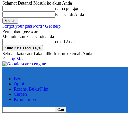
Selamat Datang! Masuk ke akun Anda
nama pengguna
kata sandi Anda
Forgot your password? Get help
Pemulihan password
Memulihkan kata sandi anda
email Anda
Sebuah kata sandi akan dikirimkan ke email Anda.
Cakap Media
Berita
Opini
Resensi Buku/Film
Cerpen
Kirim Tulisan