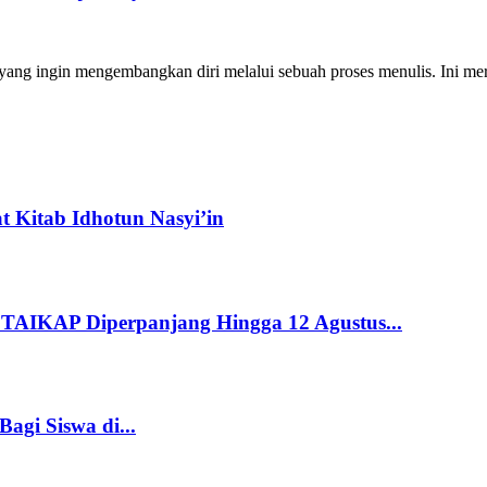
ng ingin mengembangkan diri melalui sebuah proses menulis. Ini merup
 Kitab Idhotun Nasyi’in
STAIKAP Diperpanjang Hingga 12 Agustus...
gi Siswa di...