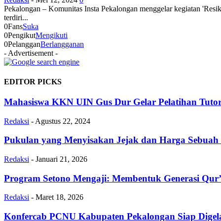
Pekalongan – Komunitas Insta Pekalongan menggelar kegiatan 'Resik
terdiri...
0
Fans
Suka
0
Pengikut
Mengikuti
0
Pelanggan
Berlangganan
- Advertisement -
EDITOR PICKS
Mahasiswa KKN UIN Gus Dur Gelar Pelatihan Tutor
Redaksi
-
Agustus 22, 2024
Pukulan yang Menyisakan Jejak dan Harga Sebua
Redaksi
-
Januari 21, 2026
Program Setono Mengaji: Membentuk Generasi Qur
Redaksi
-
Maret 18, 2026
Konfercab PCNU Kabupaten Pekalongan Siap Digela