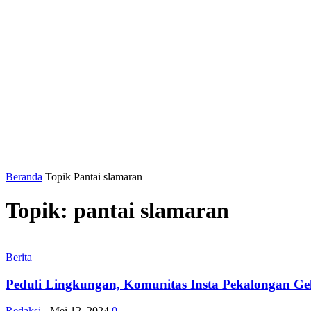
Beranda
Topik
Pantai slamaran
Topik: pantai slamaran
Berita
Peduli Lingkungan, Komunitas Insta Pekalongan Gel
Redaksi
-
Mei 12, 2024
0