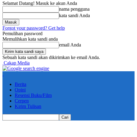
Selamat Datang! Masuk ke akun Anda
nama pengguna
kata sandi Anda
Forgot your password? Get help
Pemulihan password
Memulihkan kata sandi anda
email Anda
Sebuah kata sandi akan dikirimkan ke email Anda.
Cakap Media
Berita
Opini
Resensi Buku/Film
Cerpen
Kirim Tulisan