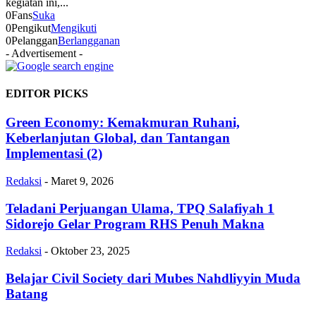
kegiatan ini,...
0
Fans
Suka
0
Pengikut
Mengikuti
0
Pelanggan
Berlangganan
- Advertisement -
EDITOR PICKS
Green Economy: Kemakmuran Ruhani,
Keberlanjutan Global, dan Tantangan
Implementasi (2)
Redaksi
-
Maret 9, 2026
Teladani Perjuangan Ulama, TPQ Salafiyah 1
Sidorejo Gelar Program RHS Penuh Makna
Redaksi
-
Oktober 23, 2025
Belajar Civil Society dari Mubes Nahdliyyin Muda
Batang