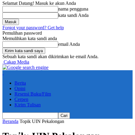
Selamat Datang! Masuk ke akun Anda
nama pengguna
kata sandi Anda
Forgot your password? Get help
Pemulihan password
Memulihkan kata sandi anda
email Anda
Sebuah kata sandi akan dikirimkan ke email Anda.
Cakap Media
Berita
Opini
Resensi Buku/Film
Cerpen
Kirim Tulisan
Beranda
Topik
UIN Pekalongan