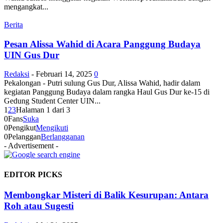
mengangkat...
Berita
Pesan Alissa Wahid di Acara Panggung Budaya
UIN Gus Dur
Redaksi
-
Februari 14, 2025
0
Pekalongan - Putri sulung Gus Dur, Alissa Wahid, hadir dalam
kegiatan Panggung Budaya dalam rangka Haul Gus Dur ke-15 di
Gedung Student Center UIN...
1
2
3
Halaman 1 dari 3
0
Fans
Suka
0
Pengikut
Mengikuti
0
Pelanggan
Berlangganan
- Advertisement -
EDITOR PICKS
Membongkar Misteri di Balik Kesurupan: Antara
Roh atau Sugesti