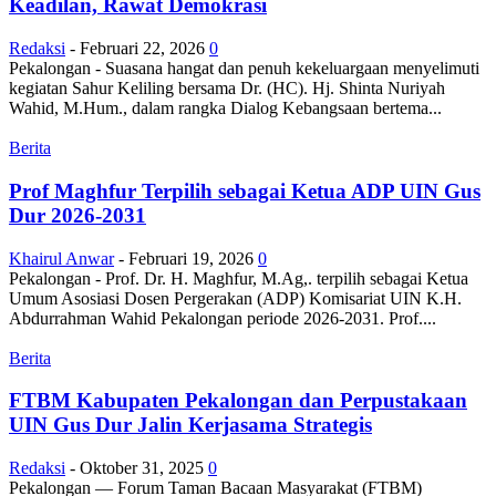
Keadilan, Rawat Demokrasi
Redaksi
-
Februari 22, 2026
0
Pekalongan - Suasana hangat dan penuh kekeluargaan menyelimuti
kegiatan Sahur Keliling bersama Dr. (HC). Hj. Shinta Nuriyah
Wahid, M.Hum., dalam rangka Dialog Kebangsaan bertema...
Berita
Prof Maghfur Terpilih sebagai Ketua ADP UIN Gus
Dur 2026-2031
Khairul Anwar
-
Februari 19, 2026
0
Pekalongan - Prof. Dr. H. Maghfur, M.Ag,. terpilih sebagai Ketua
Umum Asosiasi Dosen Pergerakan (ADP) Komisariat UIN K.H.
Abdurrahman Wahid Pekalongan periode 2026-2031. Prof....
Berita
FTBM Kabupaten Pekalongan dan Perpustakaan
UIN Gus Dur Jalin Kerjasama Strategis
Redaksi
-
Oktober 31, 2025
0
Pekalongan — Forum Taman Bacaan Masyarakat (FTBM)