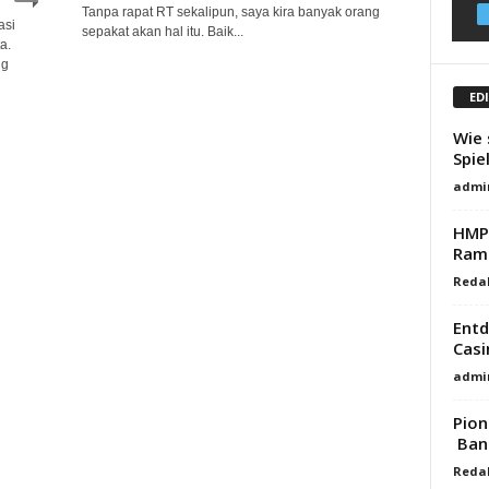
Tanpa rapat RT sekalipun, saya kira banyak orang
asi
sepakat akan hal itu. Baik...
a.
ng
ED
Wie 
Spie
admi
HMPS
Ram
Reda
Entd
Casi
admi
Pion
Ban
Reda