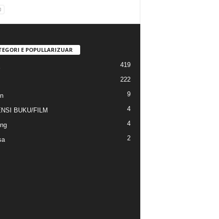
TEGORI E POPULLARIZUAR
419
222
9
n
4
NSI BUKU/FILM
4
ng
2
sa