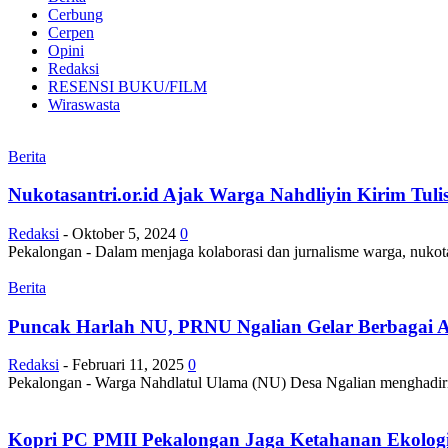
Cerbung
Cerpen
Opini
Redaksi
RESENSI BUKU/FILM
Wiraswasta
Berita
Nukotasantri.or.id Ajak Warga Nahdliyin Kirim Tul
Redaksi
-
Oktober 5, 2024
0
Pekalongan - Dalam menjaga kolaborasi dan jurnalisme warga, nukotasan
Berita
Puncak Harlah NU, PRNU Ngalian Gelar Berbagai 
Redaksi
-
Februari 11, 2025
0
Pekalongan - Warga Nahdlatul Ulama (NU) Desa Ngalian menghadiri
Kopri PC PMII Pekalongan Jaga Ketahanan Ekolog