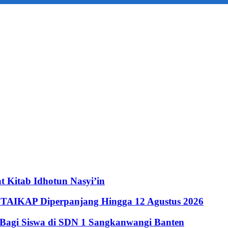
 Kitab Idhotun Nasyi’in
STAIKAP Diperpanjang Hingga 12 Agustus 2026
agi Siswa di SDN 1 Sangkanwangi Banten