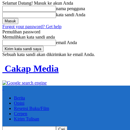
Selamat Datang! Masuk ke akun Anda
nama pengguna
kata sandi Anda
Forgot your password? Get help
Pemulihan password
Memulihkan kata sandi anda
email Anda
Sebuah kata sandi akan dikirimkan ke email Anda.
Cakap Media
Berita
Opini
Resensi Buku/Film
Cerpen
Kirim Tulisan