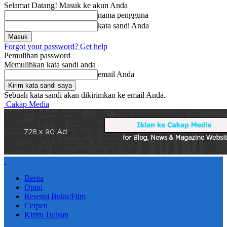
Selamat Datang! Masuk ke akun Anda
nama pengguna
kata sandi Anda
Forgot your password? Get help
Pemulihan password
Memulihkan kata sandi anda
email Anda
Sebuah kata sandi akan dikirimkan ke email Anda.
Cakap Media
Berita
Opini
Resensi Buku/Film
Cerpen
Kirim Tulisan