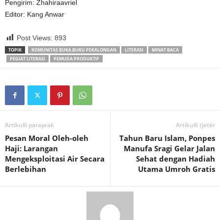
Pengirim: Zhahiraavriel
Editor: Kang Anwar
Post Views:
893
TOPIK
KOMUNITAS BUKA BUKU PEKALONGAN
LITERASI
MINAT BACA
PEGIAT LITERASI
PEMUDA PRODUKTIF
Artikulli paraprak
Artikulli tjetër
Pesan Moral Oleh-oleh
Tahun Baru Islam, Ponpes
Haji: Larangan
Manufa Sragi Gelar Jalan
Mengeksploitasi Air Secara
Sehat dengan Hadiah
Berlebihan
Utama Umroh Gratis