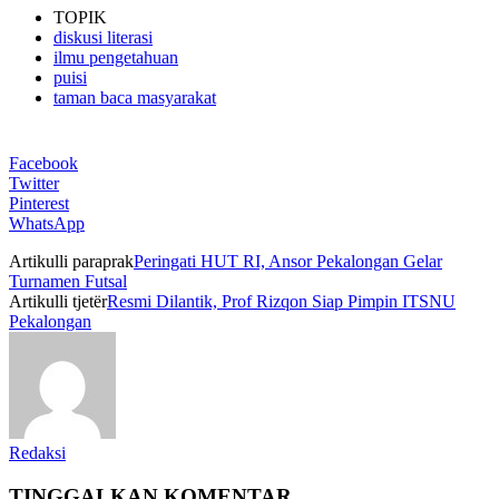
TOPIK
diskusi literasi
ilmu pengetahuan
puisi
taman baca masyarakat
Facebook
Twitter
Pinterest
WhatsApp
Artikulli paraprak
Peringati HUT RI, Ansor Pekalongan Gelar
Turnamen Futsal
Artikulli tjetër
Resmi Dilantik, Prof Rizqon Siap Pimpin ITSNU
Pekalongan
Redaksi
TINGGALKAN KOMENTAR