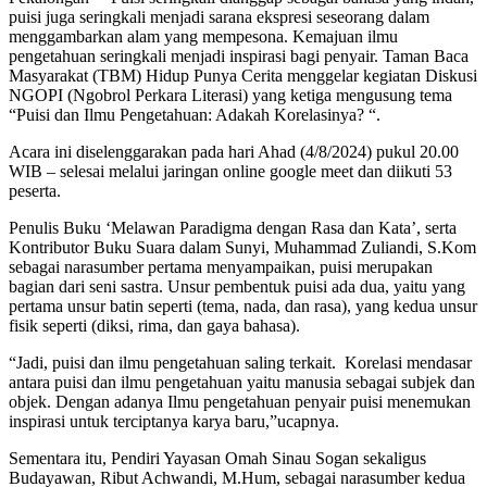
puisi juga seringkali menjadi sarana ekspresi seseorang dalam
menggambarkan alam yang mempesona. Kemajuan ilmu
pengetahuan seringkali menjadi inspirasi bagi penyair. Taman Baca
Masyarakat (TBM) Hidup Punya Cerita menggelar kegiatan Diskusi
NGOPI (Ngobrol Perkara Literasi) yang ketiga mengusung tema
“Puisi dan Ilmu Pengetahuan: Adakah Korelasinya? “.
Acara ini diselenggarakan pada hari Ahad (4/8/2024) pukul 20.00
WIB – selesai melalui jaringan online google meet dan diikuti 53
peserta.
Penulis Buku ‘Melawan Paradigma dengan Rasa dan Kata’, serta
Kontributor Buku Suara dalam Sunyi, Muhammad Zuliandi, S.Kom
sebagai narasumber pertama menyampaikan, puisi merupakan
bagian dari seni sastra. Unsur pembentuk puisi ada dua, yaitu yang
pertama unsur batin seperti (tema, nada, dan rasa), yang kedua unsur
fisik seperti (diksi, rima, dan gaya bahasa).
“Jadi, puisi dan ilmu pengetahuan saling terkait. Korelasi mendasar
antara puisi dan ilmu pengetahuan yaitu manusia sebagai subjek dan
objek. Dengan adanya Ilmu pengetahuan penyair puisi menemukan
inspirasi untuk terciptanya karya baru,”ucapnya.
Sementara itu, Pendiri Yayasan Omah Sinau Sogan sekaligus
Budayawan, Ribut Achwandi, M.Hum, sebagai narasumber kedua