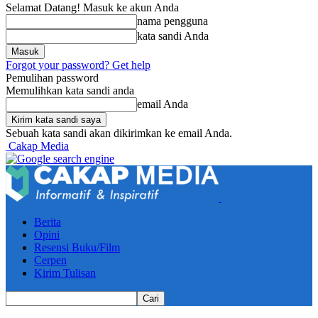
Selamat Datang! Masuk ke akun Anda
nama pengguna
kata sandi Anda
Forgot your password? Get help
Pemulihan password
Memulihkan kata sandi anda
email Anda
Sebuah kata sandi akan dikirimkan ke email Anda.
Cakap Media
Berita
Opini
Resensi Buku/Film
Cerpen
Kirim Tulisan