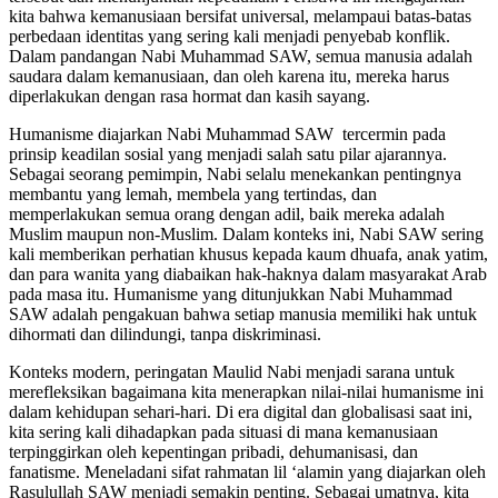
kita bahwa kemanusiaan bersifat universal, melampaui batas-batas
perbedaan identitas yang sering kali menjadi penyebab konflik.
Dalam pandangan Nabi Muhammad SAW, semua manusia adalah
saudara dalam kemanusiaan, dan oleh karena itu, mereka harus
diperlakukan dengan rasa hormat dan kasih sayang.
Humanisme diajarkan Nabi Muhammad SAW tercermin pada
prinsip keadilan sosial yang menjadi salah satu pilar ajarannya.
Sebagai seorang pemimpin, Nabi selalu menekankan pentingnya
membantu yang lemah, membela yang tertindas, dan
memperlakukan semua orang dengan adil, baik mereka adalah
Muslim maupun non-Muslim. Dalam konteks ini, Nabi SAW sering
kali memberikan perhatian khusus kepada kaum dhuafa, anak yatim,
dan para wanita yang diabaikan hak-haknya dalam masyarakat Arab
pada masa itu. Humanisme yang ditunjukkan Nabi Muhammad
SAW adalah pengakuan bahwa setiap manusia memiliki hak untuk
dihormati dan dilindungi, tanpa diskriminasi.
Konteks modern, peringatan Maulid Nabi menjadi sarana untuk
merefleksikan bagaimana kita menerapkan nilai-nilai humanisme ini
dalam kehidupan sehari-hari. Di era digital dan globalisasi saat ini,
kita sering kali dihadapkan pada situasi di mana kemanusiaan
terpinggirkan oleh kepentingan pribadi, dehumanisasi, dan
fanatisme. Meneladani sifat rahmatan lil ‘alamin yang diajarkan oleh
Rasulullah SAW menjadi semakin penting. Sebagai umatnya, kita