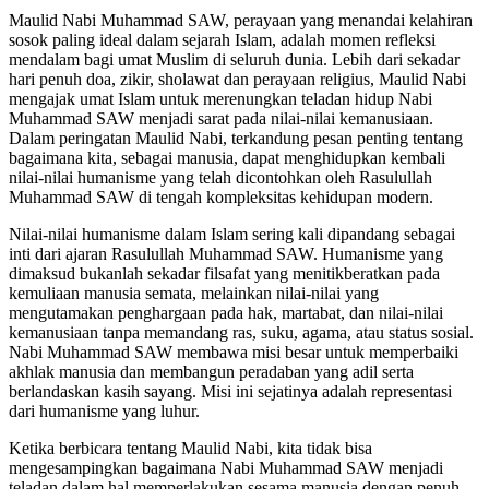
Maulid Nabi Muhammad SAW, perayaan yang menandai kelahiran
sosok paling ideal dalam sejarah Islam, adalah momen refleksi
mendalam bagi umat Muslim di seluruh dunia. Lebih dari sekadar
hari penuh doa, zikir, sholawat dan perayaan religius, Maulid Nabi
mengajak umat Islam untuk merenungkan teladan hidup Nabi
Muhammad SAW menjadi sarat pada nilai-nilai kemanusiaan.
Dalam peringatan Maulid Nabi, terkandung pesan penting tentang
bagaimana kita, sebagai manusia, dapat menghidupkan kembali
nilai-nilai humanisme yang telah dicontohkan oleh Rasulullah
Muhammad SAW di tengah kompleksitas kehidupan modern.
Nilai-nilai humanisme dalam Islam sering kali dipandang sebagai
inti dari ajaran Rasulullah Muhammad SAW. Humanisme yang
dimaksud bukanlah sekadar filsafat yang menitikberatkan pada
kemuliaan manusia semata, melainkan nilai-nilai yang
mengutamakan penghargaan pada hak, martabat, dan nilai-nilai
kemanusiaan tanpa memandang ras, suku, agama, atau status sosial.
Nabi Muhammad SAW membawa misi besar untuk memperbaiki
akhlak manusia dan membangun peradaban yang adil serta
berlandaskan kasih sayang. Misi ini sejatinya adalah representasi
dari humanisme yang luhur.
Ketika berbicara tentang Maulid Nabi, kita tidak bisa
mengesampingkan bagaimana Nabi Muhammad SAW menjadi
teladan dalam hal memperlakukan sesama manusia dengan penuh