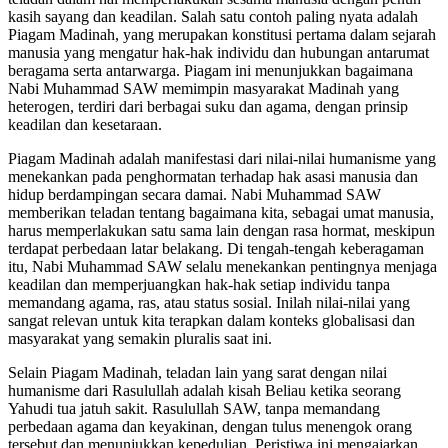
kasih sayang dan keadilan. Salah satu contoh paling nyata adalah
Piagam Madinah, yang merupakan konstitusi pertama dalam sejarah
manusia yang mengatur hak-hak individu dan hubungan antarumat
beragama serta antarwarga. Piagam ini menunjukkan bagaimana
Nabi Muhammad SAW memimpin masyarakat Madinah yang
heterogen, terdiri dari berbagai suku dan agama, dengan prinsip
keadilan dan kesetaraan.
Piagam Madinah adalah manifestasi dari nilai-nilai humanisme yang
menekankan pada penghormatan terhadap hak asasi manusia dan
hidup berdampingan secara damai. Nabi Muhammad SAW
memberikan teladan tentang bagaimana kita, sebagai umat manusia,
harus memperlakukan satu sama lain dengan rasa hormat, meskipun
terdapat perbedaan latar belakang. Di tengah-tengah keberagaman
itu, Nabi Muhammad SAW selalu menekankan pentingnya menjaga
keadilan dan memperjuangkan hak-hak setiap individu tanpa
memandang agama, ras, atau status sosial. Inilah nilai-nilai yang
sangat relevan untuk kita terapkan dalam konteks globalisasi dan
masyarakat yang semakin pluralis saat ini.
Selain Piagam Madinah, teladan lain yang sarat dengan nilai
humanisme dari Rasulullah adalah kisah Beliau ketika seorang
Yahudi tua jatuh sakit. Rasulullah SAW, tanpa memandang
perbedaan agama dan keyakinan, dengan tulus menengok orang
tersebut dan menunjukkan kepedulian. Peristiwa ini mengajarkan