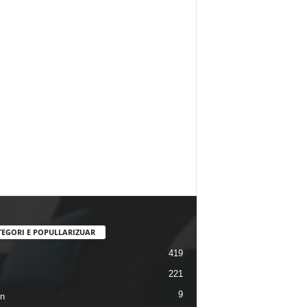
TEGORI E POPULLARIZUAR
419
221
9
n