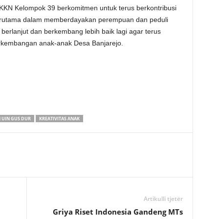
KN Kelompok 39 berkomitmen untuk terus berkontribusi
 terutama dalam memberdayakan perempuan dan peduli
 berlanjut dan berkembang lebih baik lagi agar terus
rkembangan anak-anak Desa Banjarejo.
 UIN GUS DUR
KREATIVITAS ANAK
Artikulli tjetër
Griya Riset Indonesia Gandeng MTs