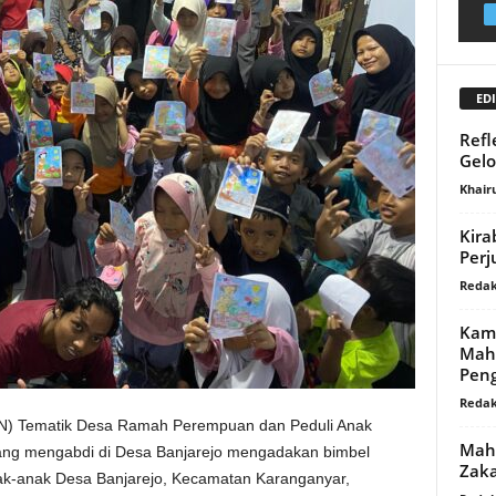
EDI
Refl
Gel
Khair
Kira
Perj
Redak
Kami
Mah
Pen
Redak
KKN) Tematik Desa Ramah Perempuan dan Peduli Anak
Maha
ng mengabdi di Desa Banjarejo mengadakan bimbel
Zak
k-anak Desa Banjarejo, Kecamatan Karanganyar,