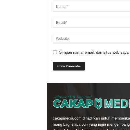
Simpan nama, email, dan situs web saya di
cakapmedia.com dihadirkan untuk memberika
ruang bagi siapa pun yang ingin mengemban