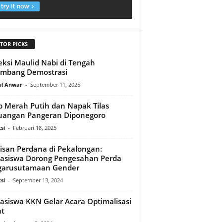
TOR PICKS
eksi Maulid Nabi di Tengah
ombang Demostrasi
ul Anwar
-
September 11, 2025
b Merah Putih dan Napak Tilas
uangan Pangeran Diponegoro
si
-
Februari 18, 2025
san Perdana di Pekalongan:
asiswa Dorong Pengesahan Perda
garusutamaan Gender
si
-
September 13, 2024
siswa KKN Gelar Acara Optimalisasi
at