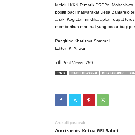
Melalui KKN Tematik DRPPA, Mahasiswa K
positif bagi masyarakat Desa Banjarejo
anak. Kegiatan ini diharapkan dapat terus
memberikan manfaat yang besar bagi pe
Pengirim: Kharisma Shafrani
Editor: K. Anwar
Post Views:
759
TOPIK
BIMBEL MEWARNAI
DESA BANJAREJO
KKN
Artikulli paraprak
Amrizarois, Ketua GRI Sabet