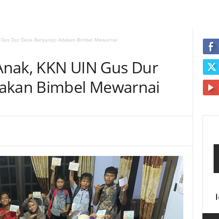
IN Gus Dur Desa Banjarejo Adakan Bimbel Mewarnai
 Anak, KKN UIN Gus Dur
dakan Bimbel Mewarnai