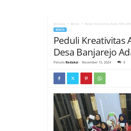
Beranda
Berita
Peduli Kreativitas Anak, KKN U
BERITA
Peduli Kreativitas
Desa Banjarejo A
Penulis
Redaksi
-
November 15, 2024
0