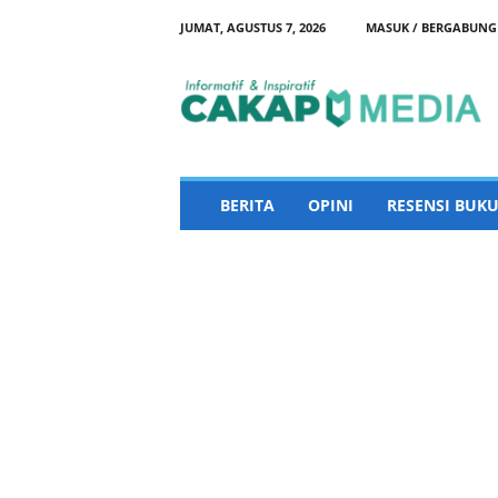
JUMAT, AGUSTUS 7, 2026
MASUK / BERGABUNG
C
a
k
a
p
M
e
BERITA
OPINI
RESENSI BUKU
d
i
a