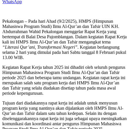
WhatsApp
Pekalongan – Pada hari Ahad (9/2/2025), HMPS (Himpunan
Mahasiswa Program Studi) Ilmu Al-Qur’an dan Tafsir UIN KH.
Abdurrahman Wahid Pekalongan menggelar Rapat Kerja yang
bertempat di Balai Desa Pajomblangan. Dalam kegiatan Rapat Kerja
kali ini HMPS Ilmu Al-Qur’an dan Tafsir mengangkat tema
“Literasi Qur’ani, Transformasi Negeri”
. Kegiatan berlangsung
selama 2 hari yang dimulai pada hari Sabtu tanggal 8 Februari pukul
13.00 WIB.
Kegiatan Rapat Kerja tahun 2025 ini dihadiri oleh seluruh pengurus
Himpunan Mahasiswa Program Studi Ilmu Al-Qur’an dan Tafsir
periode 2025 dan beberapa tamu undangan. Kegiatan rapat kerja ini
merupakan salah satu program kerja dari HMPS Ilmu Al-Qur’an
dan Tafsir yang selalu diadakan disetiap tahun pada masa awal
periode kepengurusan.
Tujuan dari diadakannya rapat kerja ini adalah untuk menyusun
program kerja yang nantinya akan dijalankan oleh HMPS Ilmu Al-
Qur’an dan Tafsir dalam satu tahun kedepan. Selain itu dengan
diselenggarakannya rapat kerja ini juga sebagai upaya meningkatkan
komunikasi dan koordinasi antar pengurus Himpunan Mahasiswa
Program Studi Ilmu Al-Qur’an dan Tafsir periode 2025.