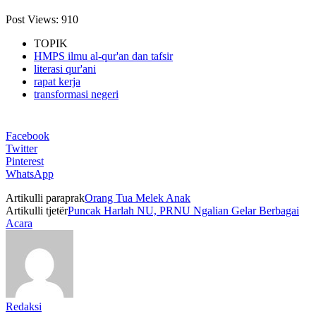
Post Views:
910
TOPIK
HMPS ilmu al-qur'an dan tafsir
literasi qur'ani
rapat kerja
transformasi negeri
Facebook
Twitter
Pinterest
WhatsApp
Artikulli paraprak
Orang Tua Melek Anak
Artikulli tjetër
Puncak Harlah NU, PRNU Ngalian Gelar Berbagai
Acara
Redaksi