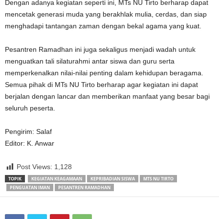
Dengan adanya kegiatan seperti ini, MTs NU Tirto berharap dapat
mencetak generasi muda yang berakhlak mulia, cerdas, dan siap
menghadapi tantangan zaman dengan bekal agama yang kuat.
Pesantren Ramadhan ini juga sekaligus menjadi wadah untuk
menguatkan tali silaturahmi antar siswa dan guru serta
memperkenalkan nilai-nilai penting dalam kehidupan beragama.
Semua pihak di MTs NU Tirto berharap agar kegiatan ini dapat
berjalan dengan lancar dan memberikan manfaat yang besar bagi
seluruh peserta.
Pengirim: Salaf
Editor: K. Anwar
Post Views:
1,128
TOPIK
KEGIATAN KEAGAMAAN
KEPRIBADIAN SISWA
MTS NU TIRTO
PENGUATAN IMAN
PESANTREN RAMADHAN