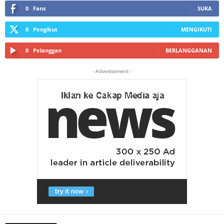
0
Fans
SUKA
0
Pengikut
MENGIKUTI
0
Pelanggan
BERLANGGANAN
- Advertisement -