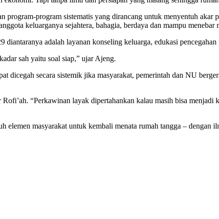
rogram-program sistematis yang dirancang untuk menyentuh akar per
p anggota keluarganya sejahtera, bahagia, berdaya dan mampu menebar
antaranya adalah layanan konseling keluarga, edukasi pencegahan 
dar sah yaitu soal siap,” ujar Ajeng.
dapat dicegah secara sistemik jika masyarakat, pemerintah dan NU berg
i’ah. “Perkawinan layak dipertahankan kalau masih bisa menjadi ken
elemen masyarakat untuk kembali menata rumah tangga – dengan ilm