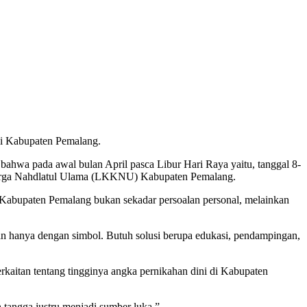
 di Kabupaten Pemalang.
ahwa pada awal bulan April pasca Libur Hari Raya yaitu, tanggal 8-
luarga Nahdlatul Ulama (LKKNU) Kabupaten Pemalang.
Kabupaten Pemalang bukan sekadar persoalan personal, melainkan
n hanya dengan simbol. Butuh solusi berupa edukasi, pendampingan,
rkaitan tentang tingginya angka pernikahan dini di Kabupaten
tangga justru menjadi sumber luka.”