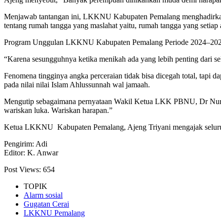
Menjawab tantangan ini, LKKNU Kabupaten Pemalang menghadirkan p
tentang rumah tangga yang maslahat yaitu, rumah tangga yang setia
Program Unggulan LKKNU Kabupaten Pemalang Periode 2024–2029 di
“Karena sesungguhnya ketika menikah ada yang lebih penting dari seka
Fenomena tingginya angka perceraian tidak bisa dicegah total, tapi 
pada nilai nilai Islam Ahlussunnah wal jamaah.
Mengutip sebagaimana pernyataan Wakil Ketua LKK PBNU, Dr Nur Rof
wariskan luka. Wariskan harapan.”
Ketua LKKNU Kabupaten Pemalang, Ajeng Triyani mengajak seluruh 
Pengirim: Adi
Editor: K. Anwar
Post Views:
654
TOPIK
Alarm sosial
Gugatan Cerai
LKKNU Pemalang