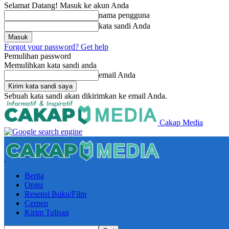
Selamat Datang! Masuk ke akun Anda
nama pengguna
kata sandi Anda
Forgot your password? Get help
Pemulihan password
Memulihkan kata sandi anda
email Anda
Sebuah kata sandi akan dikirimkan ke email Anda.
Cakap Media
Berita
Opini
Resensi Buku/Film
Cerpen
Kirim Tulisan