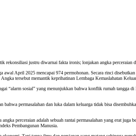
 rekonsiliasi justru diwarnai fakta ironis; lonjakan angka perceraian
 awal April 2025 mencapai 974 permohonan. Secara rinci disebutkan b
ra. Angka tersebut memantik keprihatinan Lembaga Kemaslahatan Ke
ai “alarm sosial” yang menunjukkan bahwa konflik rumah tangga di 
n bahwa permasalahan dan luka dalam keluarga tidak bisa disembuhka
angka perceraian adalah sebuah rantai permasalahan yang erat juga be
a Indeks Pembangunan Manusia.
konomi. Tapi tanpa ilmu dan persiapan yang matang sehingga rumah 