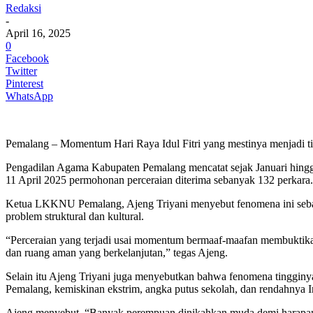
Redaksi
-
April 16, 2025
0
Facebook
Twitter
Pinterest
WhatsApp
Pemalang – Momentum Hari Raya Idul Fitri yang mestinya menjadi titik
Pengadilan Agama Kabupaten Pemalang mencatat sejak Januari hingga
11 April 2025 permohonan perceraian diterima sebanyak 132 perka
Ketua LKKNU Pemalang, Ajeng Triyani menyebut fenomena ini sebag
problem struktural dan kultural.
“Perceraian yang terjadi usai momentum bermaaf-maafan membuktika
dan ruang aman yang berkelanjutan,” tegas Ajeng.
Selain itu Ajeng Triyani juga menyebutkan bahwa fenomena tingginya 
Pemalang, kemiskinan ekstrim, angka putus sekolah, dan rendahny
Ajeng menyebut, “Banyak perempuan dinikahkan muda demi harapan e