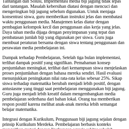
Tantangan dan Solusi, Implementasi media biji jagung tidak lepas
dari tantangan. Masalah kebersihan diatasi dengan mencuci dan
mengeringkan biji jagung sebelum digunakan. Untuk menjaga
konsentrasi siswa, guru memberikan instruksi jelas dan membatasi
waktu penggunaan media. Manajemen kelas diatur dengan
pembagian kelompok kecil dan penggunaan alas kerja yang jelas.
Daya tahan media dijaga dengan penyimpanan yang tepat dan
pembatasan jumlah biji yang digunakan per siswa. Guru juga
membuat peraturan bersama dengan siswa tentang penggunaan dan
perawatan media pembelajaran ini.
Dampak terhadap Pembelajaran, Setelah tiga bulan implementasi,
terlihat dampak positif yang signifikan. Pemahaman konsep
penjumlahan meningkat, terlihat dari kemampuan siswa menjelaskan
proses penjumlahan dengan bahasa mereka sendiri. Hasil evaluasi
menunjukkan peningkatan nilai rata-rata kelas sebesar 25%. Sikap
siswa terhadap matematika berubah menjadi lebih positif, dengan
antusiasme yang tinggi saat pembelajaran menggunakan biji jagung.
Guru juga menjadi lebih kreatif dalam mengembangkan media
pembelajaran sederhana dari bahan lokal. Orang tua memberikan
respon positif karena melihat anak-anak mereka lebih semangat
belajar matematika.
Integrasi dengan Kurikulum, Penggunaan biji jagung sejalan dengan
prinsip Kurikulum Merdeka. Pembelajaran berbasis konteks