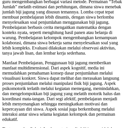
guru mengembangkan berbagai variasi metode. Permainan “Tebak
Jumlah” melatih estimasi dan perhitungan, dimana siswa menebak
jumlah biji jagung yang disusun temannya. Lomba cepat tepat
membuat pembelajaran lebih dinamis, dengan siswa berlomba
menyelesaikan soal penjumlahan menggunakan biji jagung.
Pembelajaran berbasis cerita mengaitkan matematika dengan
konteks nyata, seperti menghitung hasil panen atau belanja di
warung. Pembelajaran kelompok mengembangkan kemampuan
kolaborasi, dimana siswa bekerja sama menyelesaikan soal yang
lebih kompleks. Evaluasi dilakukan melalui observasi aktivitas,
tanya jawab lisan, dan lembar kerja sederhana.
Manfaat Pembelajaran, Penggunaan biji jagung memberikan
manfaat multidimensional. Dari aspek kognitif, media ini
memudahkan pemahaman konsep dasar penjumlahan melalui
visualisasi konkret. Siswa dapat melihat dan merasakan langsung
proses penjumlahan melalui manipulasi fisik biji jagung. Aspek
psikomotorik terlatih melalui kegiatan memegang, memindahkan,
dan mengelompokkan biji jagung yang melatih motorik halus dan
koordinasi mata-tangan. Dari segi afektif, pembelajaran menjadi
lebih menyenangkan sehingga meningkatkan motivasi dan
kepercayaan diri siswa. Aspek sosial juga berkembang melalui
interaksi antar siswa selama kegiatan kelompok dan permainan
edukatif.