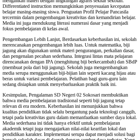
mengaitkan materi dengan lingkungan agraris sekitar sekolah.
Differentiated instruction memungkinkan penyesuaian kecepatan
belajar masing-masing siswa. Penguatan Profil Pelajar Pancasila
tercermin dalam pengembangan kreativitas dan kemandirian belajar.
Media ini juga mendukung literasi numerasi dasar yang menjadi
fokus pembelajaran di kelas awal.
Pengembangan Lebih Lanjut, Berdasarkan keberhasilan ini, sekolah
merencanakan pengembangan lebih luas. Untuk matematika, biji
jagung akan digunakan untuk materi pengurangan, perkalian dasar,
dan pengenalan pecahan sederhana. Integrasi lintas mata pelajaran
direncanakan dengan IPA (menghitung biji berkecambah) dan SBdP
(membuat pola dari biji jagung). Sekolah juga mengembangkan
media serupa menggunakan biji-bijian lain seperti kacang hijau atau
beras untuk variasi pembelajaran. Pelatihan bagi guru-guru lain
sedang disiapkan untuk menyebarluaskan praktik baik ini.
Kesimpulan, Pengalaman SD Negeri 02 Sokosari membuktikan
bahwa media pembelajaran tradisional seperti biji jagung tetap
relevan di era modern. Keberhasilan ini menunjukkan bahwa
kualitas pendidikan tidak selalu bergantung pada teknologi canggih,
tetapi pada kreativitas guru dalam memanfaatkan sumber daya lokal.
Media sederhana ini tidak hanya efektif untuk pembelajaran
akademik tetapi juga mengajarkan nilai-nilai kearifan lokal dan
pendidikan karakter. Implementasi serupa dapat menjadi solusi bagi
banyak sekolah dasar di daerah dengan sumber daya terbatas. Yang