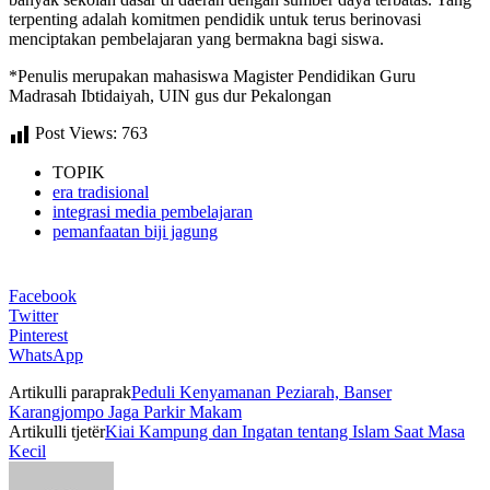
terpenting adalah komitmen pendidik untuk terus berinovasi
menciptakan pembelajaran yang bermakna bagi siswa.
*Penulis merupakan mahasiswa Magister Pendidikan Guru
Madrasah Ibtidaiyah, UIN gus dur Pekalongan
Post Views:
763
TOPIK
era tradisional
integrasi media pembelajaran
pemanfaatan biji jagung
Facebook
Twitter
Pinterest
WhatsApp
Artikulli paraprak
Peduli Kenyamanan Peziarah, Banser
Karangjompo Jaga Parkir Makam
Artikulli tjetër
Kiai Kampung dan Ingatan tentang Islam Saat Masa
Kecil