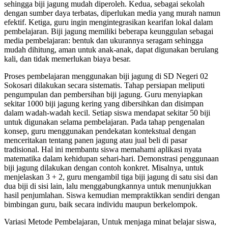
sehingga biji jagung mudah diperoleh. Kedua, sebagai sekolah
dengan sumber daya terbatas, diperlukan media yang murah namun
efektif. Ketiga, guru ingin mengintegrasikan kearifan lokal dalam
pembelajaran. Biji jagung memiliki beberapa keunggulan sebagai
media pembelajaran: bentuk dan ukurannya seragam sehingga
mudah dihitung, aman untuk anak-anak, dapat digunakan berulang
kali, dan tidak memerlukan biaya besar.
Proses pembelajaran menggunakan biji jagung di SD Negeri 02
Sokosari dilakukan secara sistematis. Tahap persiapan meliputi
pengumpulan dan pembersihan biji jagung. Guru menyiapkan
sekitar 1000 biji jagung kering yang dibersihkan dan disimpan
dalam wadah-wadah kecil. Setiap siswa mendapat sekitar 50 biji
untuk digunakan selama pembelajaran. Pada tahap pengenalan
konsep, guru menggunakan pendekatan kontekstual dengan
menceritakan tentang panen jagung atau jual beli di pasar
tradisional. Hal ini membantu siswa memahami aplikasi nyata
matematika dalam kehidupan sehari-hari. Demonstrasi penggunaan
biji jagung dilakukan dengan contoh konkret. Misalnya, untuk
menjelaskan 3 + 2, guru mengambil tiga biji jagung di satu sisi dan
dua biji di sisi lain, lalu menggabungkannya untuk menunjukkan
hasil penjumlahan. Siswa kemudian mempraktikkan sendiri dengan
bimbingan guru, baik secara individu maupun berkelompok.
Variasi Metode Pembelajaran, Untuk menjaga minat belajar siswa,