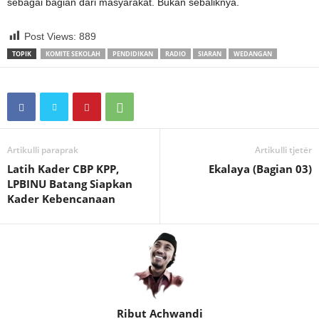
sebagai bagian dari masyarakat. Bukan sebaliknya.
Post Views:
889
TOPIK
KOMITE SEKOLAH
PENDIDIKAN
RADIO
SIARAN
WEDANGAN
Artikulli paraprak
Artikulli tjetër
Latih Kader CBP KPP,
Ekalaya (Bagian 03)
LPBINU Batang Siapkan
Kader Kebencanaan
Ribut Achwandi