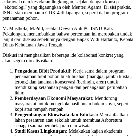
cakrawala dan kesadaran lingkungan, sejalan dengan konsep
“ekoteologi” yang digaungkan oleh Menteri Agama. Di sisi praktis,
ISNU siap membantu CDK 4 di lapangan, seperti dalam program
penanaman pohon.
M. Musthofa, M.Pd.I, selaku Dewan Ahli PC ISNU Kab.
Pekalongan, menambahkan bahwa pertemuan ini merupakan tindak
lanjut dari diskusi sebelumnya dengan Bapak Widi Hartanto, Kepala
Dinas Kehutanan Jawa Tengah.
Diskusi ini menghasilkan beberapa ide kolaborasi konkret yang
akan segera direalisasikan:
Pengadaan Bibit Produktif:
Kerja sama dalam program
penanaman bibit pohon buah-buahan (mangga, jambu kristal,
terong) dan tanaman konservasi (beringin, aren) untuk
mendukung ketahanan pangan dan penanganan perubahan
iklim.
Pemberdayaan Ekonomi Masyarakat:
Mendorong
masyarakat untuk mengelola hasil hutan bukan kayu, seperti
kopi atau rempah-rempah.
Pengembangan Ekowisata dan Edukasi:
Memanfaatkan
lahan pesantren atau sekolah untuk membuat Arboretum
sebagai sarana pembelajaran dan wisata.
Studi Kasus Lingkungan:
Melakukan kajian akademis