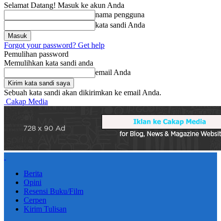
Selamat Datang! Masuk ke akun Anda
nama pengguna
kata sandi Anda
Forgot your password? Get help
Pemulihan password
Memulihkan kata sandi anda
email Anda
Sebuah kata sandi akan dikirimkan ke email Anda.
Cakap Media
Berita
Opini
Resensi Buku/Film
Cerpen
Kirim Tulisan