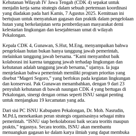
Kehutanan Wilayah IV Jawa Tengah (CDK 4) sepakat untuk
menjalin kerja sama strategis dalam sebuah pertemuan koordinasi
yang diadakan pada hari Kamis, 7 Agustus 2025. Kemitraan ini
bertujuan untuk menyatukan gagasan dan praktik dalam pengelolaan
hutan yang berkelanjutan serta pemberdayaan masyarakat demi
kelestarian lingkungan dan kesejahteraan umat di wilayah
Pekalongan.
Kepala CDK 4, Gunawan, S.Hut, M.Eng, menyampaikan bahwa
pengelolaan hutan bukan hanya tanggung jawab pemerintah,
melainkan tanggung jawab bersama. “Kami menyambut baik
kolaborasi ini karena tanggung jawab terhadap lingkungan dan
kehutanan adalah tanggung jawab bersama,” ujarnya. Ia juga
menjelaskan bahwa pemerintah memiliki program prioritas yang
disebut “Mageri Segoro,” yang berfokus pada kegiatan lingkungan
dan konservasi. Pak Gunawan menambahkan, dengan 9 dari 23
penyuluh kehutanan di bawah naungan CDK 4 yang bertugas di
Pekalongan, sinergi dengan ormas seperti ISNU sangat penting
untuk menjangkau 19 kecamatan yang ada.
Dari sisi PC ISNU Kabupaten Pekalongan, Dr. Moh. Nasrudin,
M.Pd.I
,
menekankan peran strategis organisasinya sebagai mitra
pemerintah. “ISNU siap berkolaborasi baik secara teoritis maupun
praktis,” tegasnya. Secara teoritis, ISNU akan membantu
menuangkan gagasan ke dalam karya ilmiah yang dapat membuka