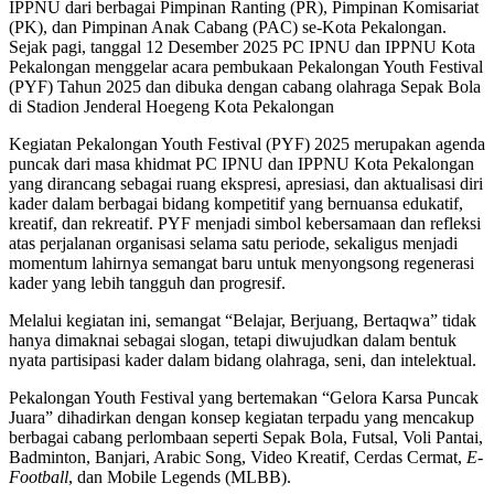
IPPNU dari berbagai Pimpinan Ranting (PR), Pimpinan Komisariat
(PK), dan Pimpinan Anak Cabang (PAC) se-Kota Pekalongan.
Sejak pagi, tanggal 12 Desember 2025 PC IPNU dan IPPNU Kota
Pekalongan menggelar acara pembukaan Pekalongan Youth Festival
(PYF) Tahun 2025 dan dibuka dengan cabang olahraga Sepak Bola
di Stadion Jenderal Hoegeng Kota Pekalongan
Kegiatan Pekalongan Youth Festival (PYF) 2025 merupakan agenda
puncak dari masa khidmat PC IPNU dan IPPNU Kota Pekalongan
yang dirancang sebagai ruang ekspresi, apresiasi, dan aktualisasi diri
kader dalam berbagai bidang kompetitif yang bernuansa edukatif,
kreatif, dan rekreatif. PYF menjadi simbol kebersamaan dan refleksi
atas perjalanan organisasi selama satu periode, sekaligus menjadi
momentum lahirnya semangat baru untuk menyongsong regenerasi
kader yang lebih tangguh dan progresif.
Melalui kegiatan ini, semangat “Belajar, Berjuang, Bertaqwa” tidak
hanya dimaknai sebagai slogan, tetapi diwujudkan dalam bentuk
nyata partisipasi kader dalam bidang olahraga, seni, dan intelektual.
Pekalongan Youth Festival yang bertemakan “Gelora Karsa Puncak
Juara” dihadirkan dengan konsep kegiatan terpadu yang mencakup
berbagai cabang perlombaan seperti Sepak Bola, Futsal, Voli Pantai,
Badminton, Banjari, Arabic Song, Video Kreatif, Cerdas Cermat,
E-
Football
, dan Mobile Legends (MLBB).