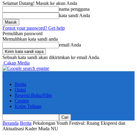
Selamat Datang! Masuk ke akun Anda
nama pengguna
kata sandi Anda
Forgot your password? Get help
Pemulihan password
Memulihkan kata sandi anda
email Anda
Sebuah kata sandi akan dikirimkan ke email Anda.
Cakap Media
Berita
Opini
Resensi Buku/Film
Cerpen
Kirim Tulisan
Beranda
Berita
Pekalongan Youth Festival: Ruang Ekspresi dan
Aktualisasi Kader Muda NU