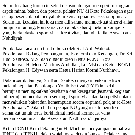
Seluruh cabang lomba tersebut disusun dengan mempertimbangkan
aspek minat, bakat, dan potensi pelajar NU di Kota Pekalongan agar
setiap peserta dapat menyalurkan kemampuannya secara optimal.
Selain itu, kegiatan ini juga menjadi sarana memperkuat sinergi antar
pimpinan ranting, komisariat, dan anak cabang melalui kompetisi
yang berlandaskan sportivitas, kreativitas, dan nilai-nilai Aswaja an-
Nahdliyah.
Pembukaan acara ini turut dibuka oleh Staf Ahli Walikota
Pekalongan Bidang Pembangunan, Ekonomi dan Keuangan, Dr. Sri
Budi Santoso, M.Si dan dihadiri oleh Ketua PCNU Kota
Pekalongan H. Moh. Machrus Abdullah, Lc. Msi dan Ketua KONI
Pekalongan H. Edywan serta Ketua Harian Kormi Nurkhawi.
Dalam sambutannya, Sri Budi Santoso menyampaikan bahwa
melalui kegiatan Pekalongan Youth Festival (PYF) ini selain
bertujuan meningkatkan kesehatan dan kesegaran jasmani, kegiatan
ini bertujuan membangun semangat sportivitas dan kompetisi dalam
menyalurkan bakat dan kemampuan secara aoptimal pelajar se-Kota
Pekalongan. “Dalam hal ini pelajar NU yang masih memiliki
semangat untuk terus berkhidmat melalui kompetisi yang
berlandaskan nilai-nilai Aswaja an-Nadhliyah.”ujarnya.
Ketua PCNU Kota Pekalongan H. Machrus menyampaikan bahwa
IPNU dan IPPNU adalah wajah masa depan bangsa. Pelajar yang