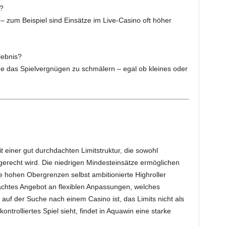
h?
p – zum Beispiel sind Einsätze im Live-Casino oft höher
lebnis?
ne das Spielvergnügen zu schmälern – egal ob kleines oder
t einer gut durchdachten Limitstruktur, die sowohl
gerecht wird. Die niedrigen Mindesteinsätze ermöglichen
e hohen Obergrenzen selbst ambitionierte Highroller
achtes Angebot an flexiblen Anpassungen, welches
 auf der Suche nach einem Casino ist, das Limits nicht als
ontrolliertes Spiel sieht, findet in Aquawin eine starke