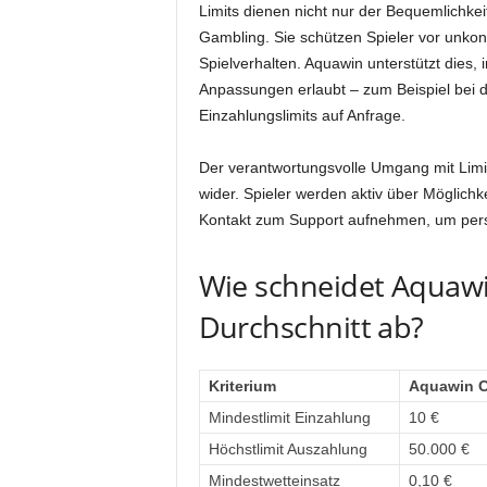
Limits dienen nicht nur der Bequemlichkei
Gambling. Sie schützen Spieler vor unkont
Spielverhalten. Aquawin unterstützt dies, 
Anpassungen erlaubt – zum Beispiel bei 
Einzahlungslimits auf Anfrage.
Der verantwortungsvolle Umgang mit Limit
wider. Spieler werden aktiv über Möglichke
Kontakt zum Support aufnehmen, um per
Wie schneidet Aquawi
Durchschnitt ab?
Kriterium
Aquawin C
Mindestlimit Einzahlung
10 €
Höchstlimit Auszahlung
50.000 €
Mindestwetteinsatz
0,10 €