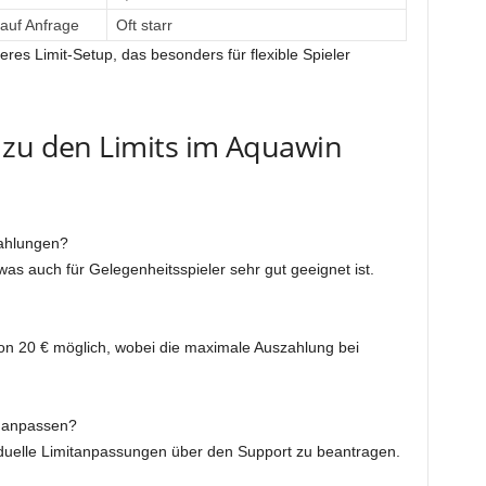
auf Anfrage
Oft starr
eres Limit-Setup, das besonders für flexible Spieler
 zu den Limits im Aquawin
zahlungen?
was auch für Gelegenheitsspieler sehr gut geeignet ist.
on 20 € möglich, wobei die maximale Auszahlung bei
ll anpassen?
viduelle Limitanpassungen über den Support zu beantragen.