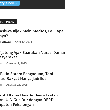
TOR PICKS
siswa Bijak Main Medsos, Lalu Apa
nya?
ul Anwar
-
April 12, 2024
 Jateng Ajak Suarakan Narasi Damai
asyarakat
si
-
Oktober 1, 2025
Bikin Sistem Pengaduan, Tapi
rasi Rakyat Hanya Jadi Ilus
si
-
Agustus 26, 2025
kok Utama Hasil Audiensi Ikatan
ni UIN Gus Dur dengan DPRD
upaten Pekalongan