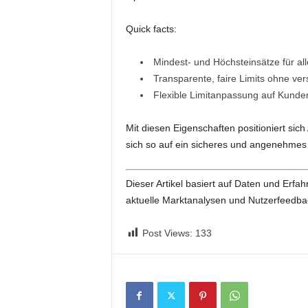
Quick facts:
Mindest- und Höchsteinsätze für al
Transparente, faire Limits ohne ver
Flexible Limitanpassung auf Kund
Mit diesen Eigenschaften positioniert sic
sich so auf ein sicheres und angenehmes 
Dieser Artikel basiert auf Daten und Erf
aktuelle Marktanalysen und Nutzerfeedba
Post Views:
133