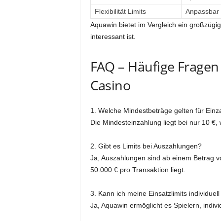
Flexibilität Limits
Anpassbar 
Aquawin bietet im Vergleich ein großzügig
interessant ist.
FAQ – Häufige Fragen
Casino
1. Welche Mindestbeträge gelten für Ein
Die Mindesteinzahlung liegt bei nur 10 €, 
2. Gibt es Limits bei Auszahlungen?
Ja, Auszahlungen sind ab einem Betrag v
50.000 € pro Transaktion liegt.
3. Kann ich meine Einsatzlimits individue
Ja, Aquawin ermöglicht es Spielern, indi