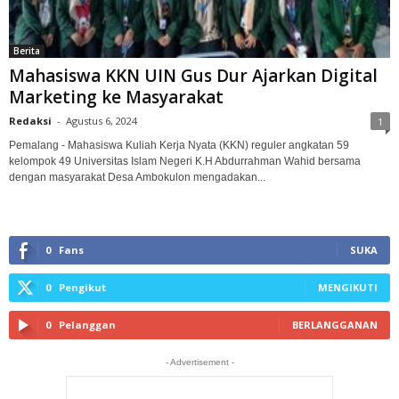
Berita
Mahasiswa KKN UIN Gus Dur Ajarkan Digital
Marketing ke Masyarakat
Redaksi
-
Agustus 6, 2024
1
Pemalang - Mahasiswa Kuliah Kerja Nyata (KKN) reguler angkatan 59
kelompok 49 Universitas Islam Negeri K.H Abdurrahman Wahid bersama
dengan masyarakat Desa Ambokulon mengadakan...
0
Fans
SUKA
0
Pengikut
MENGIKUTI
0
Pelanggan
BERLANGGANAN
- Advertisement -