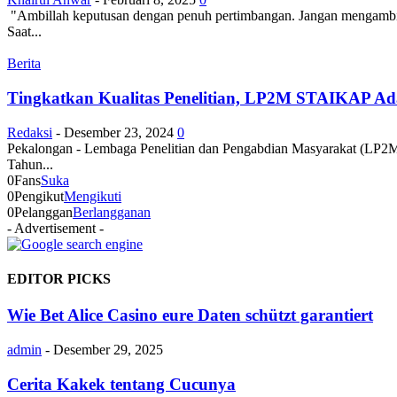
"Ambillah keputusan dengan penuh pertimbangan. Jangan mengambil ke
Saat...
Berita
Tingkatkan Kualitas Penelitian, LP2M STAIKAP Ad
Redaksi
-
Desember 23, 2024
0
Pekalongan - Lembaga Penelitian dan Pengabdian Masyarakat (LP2
Tahun...
0
Fans
Suka
0
Pengikut
Mengikuti
0
Pelanggan
Berlangganan
- Advertisement -
EDITOR PICKS
Wie Bet Alice Casino eure Daten schützt garantiert
admin
-
Desember 29, 2025
Cerita Kakek tentang Cucunya