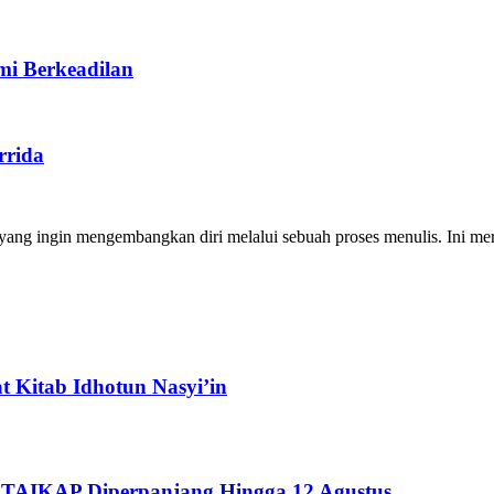
i Berkeadilan
rrida
ng ingin mengembangkan diri melalui sebuah proses menulis. Ini merup
 Kitab Idhotun Nasyi’in
STAIKAP Diperpanjang Hingga 12 Agustus...