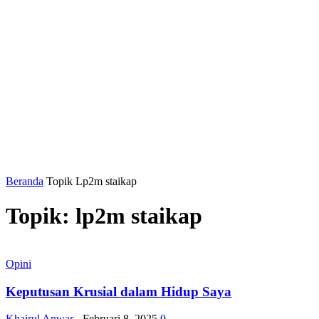
Beranda
Topik
Lp2m staikap
Topik: lp2m staikap
Opini
Keputusan Krusial dalam Hidup Saya
Khairul Anwar
-
Februari 8, 2025
0