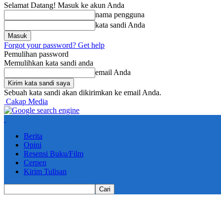
Selamat Datang! Masuk ke akun Anda
nama pengguna
kata sandi Anda
Forgot your password? Get help
Pemulihan password
Memulihkan kata sandi anda
email Anda
Sebuah kata sandi akan dikirimkan ke email Anda.
Cakap Media
Berita
Opini
Resensi Buku/Film
Cerpen
Kirim Tulisan