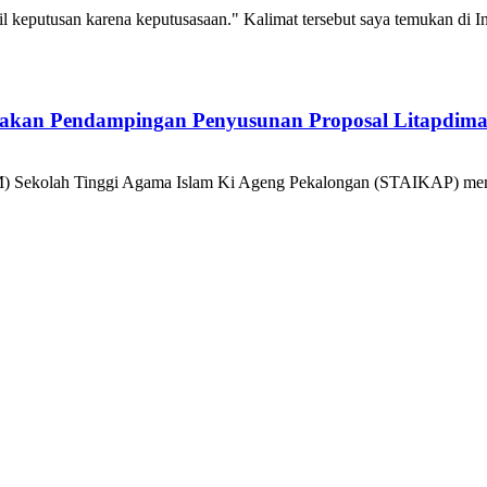
putusan karena keputusasaan." Kalimat tersebut saya temukan di Inte
akan Pendampingan Penyusunan Proposal Litapdimas
M) Sekolah Tinggi Agama Islam Ki Ageng Pekalongan (STAIKAP) men