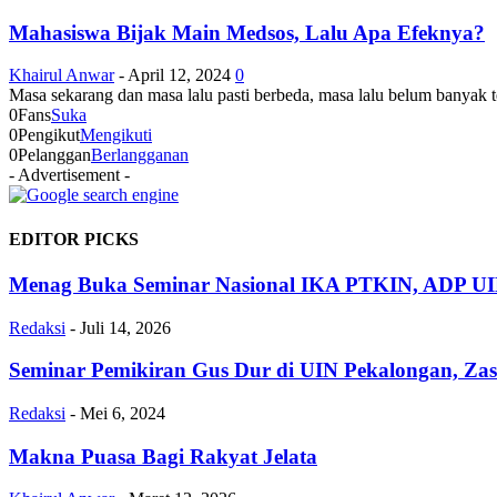
Mahasiswa Bijak Main Medsos, Lalu Apa Efeknya?
Khairul Anwar
-
April 12, 2024
0
Masa sekarang dan masa lalu pasti berbeda, masa lalu belum banyak 
0
Fans
Suka
0
Pengikut
Mengikuti
0
Pelanggan
Berlangganan
- Advertisement -
EDITOR PICKS
Menag Buka Seminar Nasional IKA PTKIN, ADP UIN
Redaksi
-
Juli 14, 2026
Seminar Pemikiran Gus Dur di UIN Pekalongan, Zas
Redaksi
-
Mei 6, 2024
Makna Puasa Bagi Rakyat Jelata