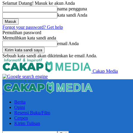
Selamat Datang! Masuk ke akun Anda
nama pengguna
kata sandi Anda
Forgot your password? Get help
Pemulihan password
Memulihkan kata sandi anda
email Anda
Sebuah kata sandi akan dikirimkan ke email Anda.
Cakap Media
Berita
Opini
Resensi Buku/Film
Cerpen
Kirim Tulisan